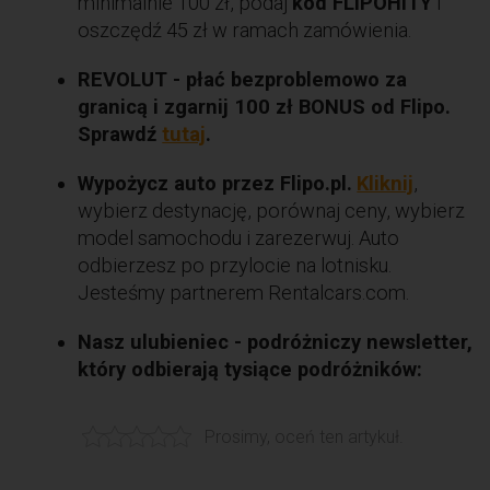
minimalnie 100 zł, podaj
kod FLIPOHITY
i
oszczędź 45 zł w ramach zamówienia.
REVOLUT - płać bezproblemowo za
granicą i zgarnij 100 zł BONUS od Flipo.
Sprawdź
tutaj
.
Wypożycz auto przez Flipo.pl.
Kliknij
,
wybierz destynację, porównaj ceny, wybierz
model samochodu i zarezerwuj. Auto
odbierzesz po przylocie na lotnisku.
Jesteśmy partnerem Rentalcars.com.
Nasz ulubieniec - podróżniczy newsletter,
który odbierają tysiące podróżników:
Prosimy, oceń ten artykuł.