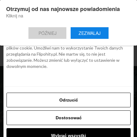
×
Otrzymuj od nas najnowsze powiadomienia
Nowa aplikacja Flipohity
Zgoda
Szczegóły
O cookies
Instalacja
Aktualne wiadomości, artykuły, TOP
Kliknij na
oferty jednym kliknięciem.
Ta strona używa plików cookies
PÓŹNIEJ
ZEZWALAJ
We Flipo robimy wszystko, aby pokazać Ci tylko te treści, które
Cię interesują. Ale do tego potrzebujemy zgody na używanie
plików cookie. Umożliwi nam to wykorzystanie Twoich danych
przeglądania na Flipohity.pl. Nie martw się, to nie jest
zobowiązanie. Możesz zmienić lub wyłączyć to ustawienie w
dowolnym momencie.
Odrzucić
Dostosować
ARTYKUŁY
Tajlandia zniesie zakaz
Wybrać wszystki