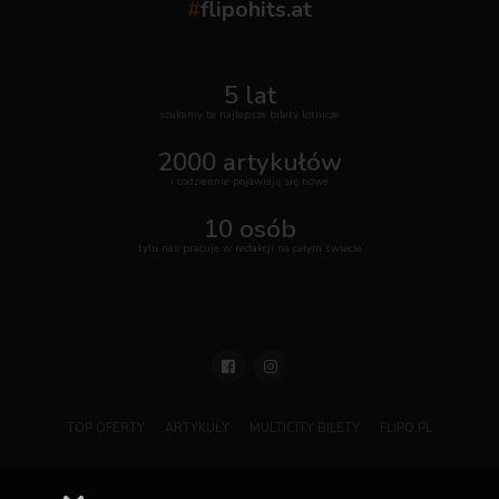
#
flipohits.at
5 lat
szukamy te najlepsze bilety lotnicze
2000 artykułów
i codziennie pojawiają się nowe
10 osób
tylu nas pracuje w redakcji na całym świecie
TOP OFERTY
ARTYKUŁY
MULTICITY BILETY
FLIPO.PL