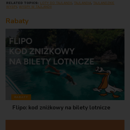
RELATED TOPICS:
LOTY DO TAJLANDII
,
TAJLANDIA
,
TAJLANDZKIE
WYSPY
,
WYSPY W TAJLANDII
Rabaty
RABATY
Flipo: kod zniżkowy na bilety lotnicze