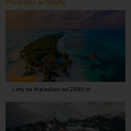
Polecane artykuły
ARTYKUŁY
Loty na Malediwy od 2899 zł