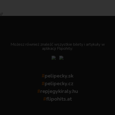
//
.
Możesz również znaleźć wszystkie bilety i artykuły w
aplikacji Flipohity:
#
pelipecky.sk
#
pelipecky.cz
#
repjegykiraly.hu
#
flipohits.at