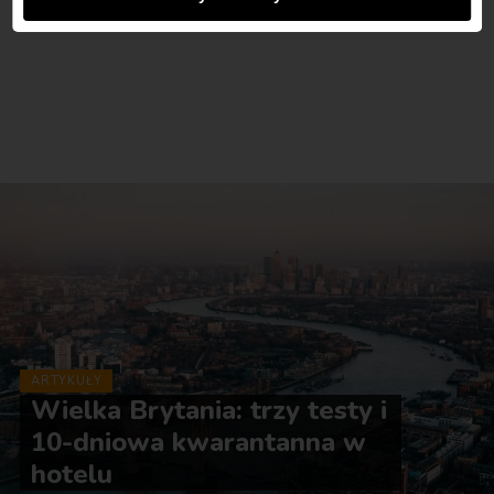
ARTYKUŁY
Wielka Brytania: trzy testy i
10-dniowa kwarantanna w
hotelu