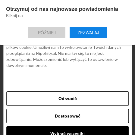
×
Otrzymuj od nas najnowsze powiadomienia
Nowa aplikacja Flipohity
Zgoda
Szczegóły
O cookies
Instalacja
Aktualne wiadomości, artykuły, TOP
Kliknij na
oferty jednym kliknięciem.
Ta strona używa plików cookies
PÓŹNIEJ
ZEZWALAJ
We Flipo robimy wszystko, aby pokazać Ci tylko te treści, które
Cię interesują. Ale do tego potrzebujemy zgody na używanie
plików cookie. Umożliwi nam to wykorzystanie Twoich danych
przeglądania na Flipohity.pl. Nie martw się, to nie jest
zobowiązanie. Możesz zmienić lub wyłączyć to ustawienie w
dowolnym momencie.
Odrzucić
Dostosować
Wybrać wszystki