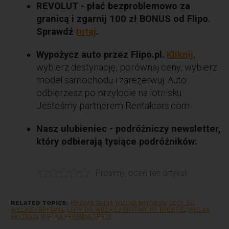
REVOLUT - płać bezproblemowo za
granicą i zgarnij 100 zł BONUS od Flipo.
Sprawdź
tutaj
.
Wypożycz auto przez Flipo.pl.
Kliknij
,
wybierz destynację, porównaj ceny, wybierz
model samochodu i zarezerwuj. Auto
odbierzesz po przylocie na lotnisku.
Jesteśmy partnerem Rentalcars.com.
Nasz ulubieniec - podróżniczy newsletter,
który odbierają tysiące podróżników:
Prosimy, oceń ten artykuł.
RELATED TOPICS:
KWARANTANNA WIELKA BRYTANIA
,
LOTY DO
WIELKIEJ BRYTANII
,
LOTY DO WIELKIEJ BRYTANII PO BREXICIE
,
WIELKA
BRYTANIA
,
WIELKA BRYTANIA TESTY