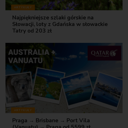
ARTYKUŁY
Najpiękniejsze szlaki górskie na
Słowacji, loty z Gdańska w słowackie
Tatry od 203 zł
ARTYKUŁY
Praga → Brisbane → Port Vila
(Vanuatu) → Praga od 5599 zł