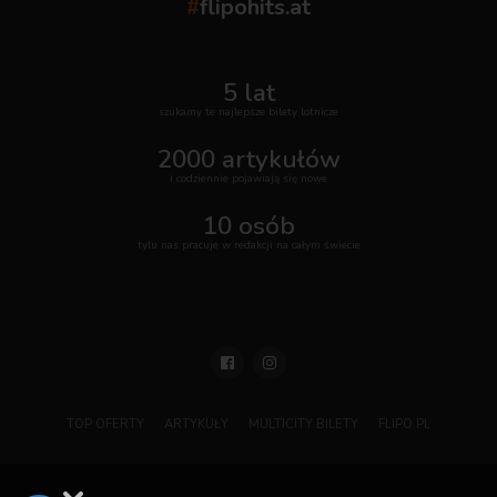
#
flipohits.at
5 lat
szukamy te najlepsze bilety lotnicze
2000 artykułów
i codziennie pojawiają się nowe
10 osób
tylu nas pracuje w redakcji na całym świecie
TOP OFERTY
ARTYKUŁY
MULTICITY BILETY
FLIPO.PL