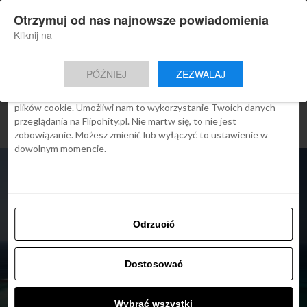
×
Otrzymuj od nas najnowsze powiadomienia
Nowa aplikacja Flipohity
Zgoda
Szczegóły
O cookies
Instalacja
Aktualne wiadomości, artykuły, TOP
Kliknij na
oferty jednym kliknięciem.
Ta strona używa plików cookies
PÓŹNIEJ
ZEZWALAJ
We Flipo robimy wszystko, aby pokazać Ci tylko te treści, które
Cię interesują. Ale do tego potrzebujemy zgody na używanie
plików cookie. Umożliwi nam to wykorzystanie Twoich danych
przeglądania na Flipohity.pl. Nie martw się, to nie jest
zobowiązanie. Możesz zmienić lub wyłączyć to ustawienie w
dowolnym momencie.
Odrzucić
Dostosować
ARTYKUŁY
Aegean Airlines:
Wybrać wszystki