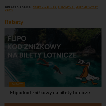
RELATED TOPICS:
AEGEAN AIRLINES
,
FLIPOHITY.PL
,
GRECKIE WYSPY
,
KRETA
Rabaty
RABATY
Flipo: kod zniżkowy na bilety lotnicze