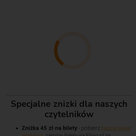
Specjalne znizki dla naszych
czytelników
Zniżka 45 zł na bilety
- pobierz
naszą nową
aplikację
, zamów bilety na Flipo.pl za