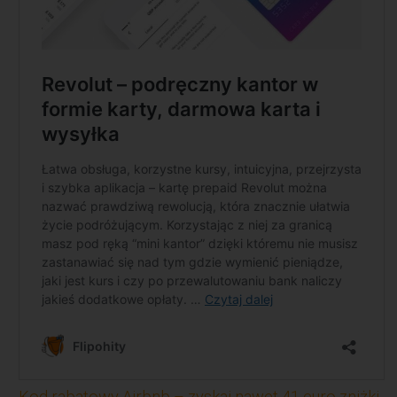
Kod rabatowy Airbnb – zyskaj nawet 41 euro zniżki