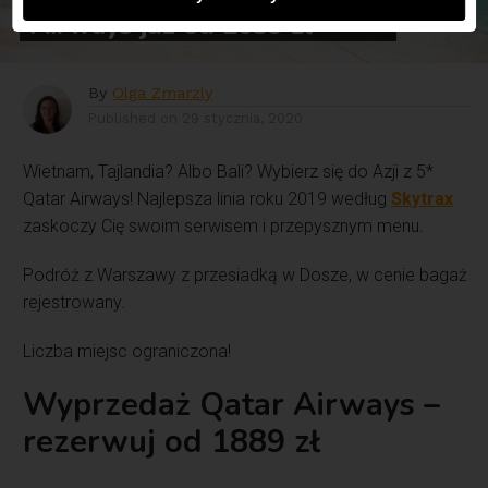
Airways już od 2039 zł
By
Olga Zmarzly
Published on
29 stycznia, 2020
Wietnam, Tajlandia? Albo Bali? Wybierz się do Azji z 5*
Qatar Airways! Najlepsza linia roku 2019 według
Skytrax
zaskoczy Cię swoim serwisem i przepysznym menu.
Podróż z Warszawy z przesiadką w Dosze, w cenie bagaż
rejestrowany.
Liczba miejsc ograniczona!
Wyprzedaż Qatar Airways –
rezerwuj od 1889 zł