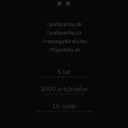
#
pelipecky.sk
#
pelipecky.cz
#
repjegykiraly.hu
#
flipohits.at
5 lat
szukamy te najlepsze bilety lotnicze
2000 artykułów
i codziennie pojawiają się nowe
10 osób
tylu nas pracuje w redakcji na całym świecie