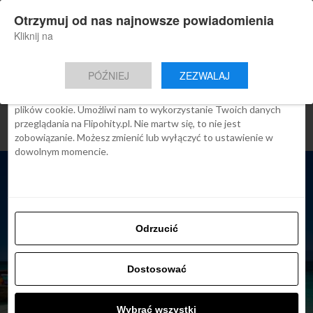
×
Otrzymuj od nas najnowsze powiadomienia
Nowa aplikacja Flipohity
Zgoda
Szczegóły
O cookies
Instalacja
Aktualne wiadomości, artykuły, TOP
Kliknij na
oferty jednym kliknięciem.
Ta strona używa plików cookies
PÓŹNIEJ
ZEZWALAJ
We Flipo robimy wszystko, aby pokazać Ci tylko te treści, które
Cię interesują. Ale do tego potrzebujemy zgody na używanie
plików cookie. Umożliwi nam to wykorzystanie Twoich danych
przeglądania na Flipohity.pl. Nie martw się, to nie jest
zobowiązanie. Możesz zmienić lub wyłączyć to ustawienie w
dowolnym momencie.
Odrzucić
Dostosować
TOP OFERTY
Azja i Afryka z 5* Qatar
Wybrać wszystki