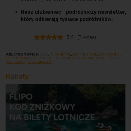
Nasz ulubieniec - podróżniczy newsletter,
który odbierają tysiące podróżników:
5/5 - (7 votes)
RELATED TOPICS:
AZJA
,
FLIPOHITY.PL
,
LOTY DO AZJI
,
LOTY DO INDII
,
LOTY DO MALEZJI
,
LOTY DO TAJLANDII
,
LOTY DO WIETNAMU
,
LOTY Z
WARSZAWY
,
QATAR AIRWAYS
Rabaty