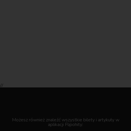
//
.
Możesz również znaleźć wszystkie bilety i artykuły w
aplikacji Flipohity: