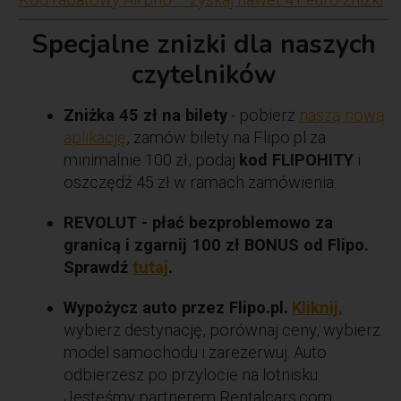
Specjalne znizki dla naszych
czytelników
Zniżka 45 zł na bilety
- pobierz
naszą nową
aplikację
, zamów bilety na Flipo.pl za
minimalnie 100 zł, podaj
kod FLIPOHITY
i
oszczędź 45 zł w ramach zamówienia.
REVOLUT - płać bezproblemowo za
granicą i zgarnij 100 zł BONUS od Flipo.
Sprawdź
tutaj
.
Wypożycz auto przez Flipo.pl.
Kliknij
,
wybierz destynację, porównaj ceny, wybierz
model samochodu i zarezerwuj. Auto
odbierzesz po przylocie na lotnisku.
Jesteśmy partnerem Rentalcars.com.