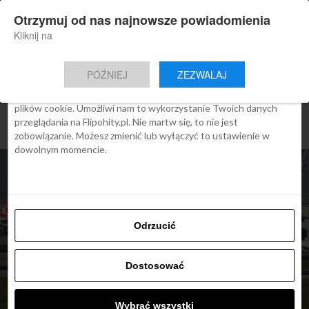
×
Otrzymuj od nas najnowsze powiadomienia
Nowa aplikacja Flipohity
Zgoda
Szczegóły
O cookies
Instalacja
Aktualne wiadomości, artykuły, TOP
Kliknij na
oferty jednym kliknięciem.
Ta strona używa plików cookies
PÓŹNIEJ
ZEZWALAJ
We Flipo robimy wszystko, aby pokazać Ci tylko te treści, które
Cię interesują. Ale do tego potrzebujemy zgody na używanie
plików cookie. Umożliwi nam to wykorzystanie Twoich danych
przeglądania na Flipohity.pl. Nie martw się, to nie jest
zobowiązanie. Możesz zmienić lub wyłączyć to ustawienie w
dowolnym momencie.
Odrzucić
ARTYKUŁY
Dostosować
Turecki AtlasGlobal
zbankrutował
Wybrać wszystki