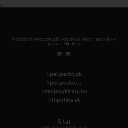
//
.
Możesz również znaleźć wszystkie bilety i artykuły w
aplikacji Flipohity:
#
pelipecky.sk
#
pelipecky.cz
#
repjegykiraly.hu
#
flipohits.at
5 lat
szukamy te najlepsze bilety lotnicze