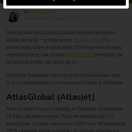
By
Olga Zmarzly
Published on
13 lutego, 2020
Turecka linia lotnicza AtlasGlobal zawiesiła wszystkie
swoje operacje – podaje serwis
Simple Flying
. Po
zawieszeniu lotów w listopadzie 2019 linia miała przejść
restrukturyzację. Jak podaje
pasazer.com
powołując się
na tureckie media, nie udało się to.
Problemy finansowe linii lotniczych spowodowane były
m.in. przeniesieniem lotów na nowe lotnisko w Stambule.
AtlasGlobal (Atlasjet)
Turecka linia lotnicza z siedzibą w Stambule obsługiwała
24 trasy, głównie krajowe. Flota linii składała się z 11
samolotów. Została założona w 2001 roku. W listopadzie
2019 zawiesiła swoje operacje. Te zostały wznowione