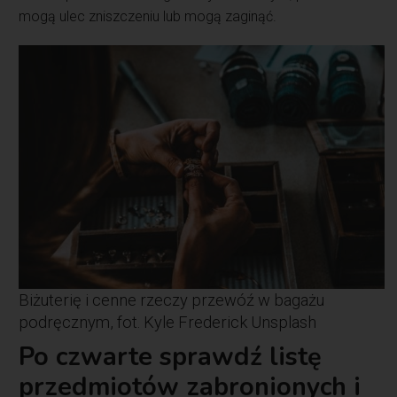
mogą ulec zniszczeniu lub mogą zaginąć.
Biżuterię i cenne rzeczy przewóź w bagażu
podręcznym, fot. Kyle Frederick Unsplash
Po czwarte sprawdź listę
przedmiotów zabronionych i