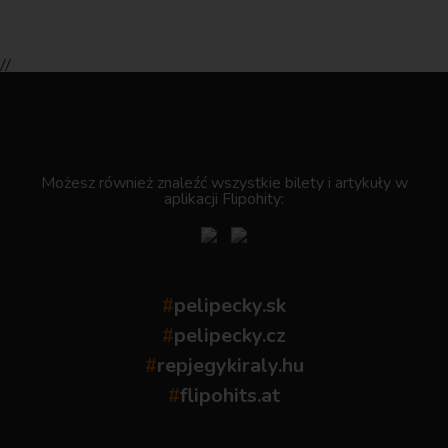
//
.
Możesz również znaleźć wszystkie bilety i artykuły w
aplikacji Flipohity:
#
pelipecky.sk
#
pelipecky.cz
#
repjegykiraly.hu
#
flipohits.at