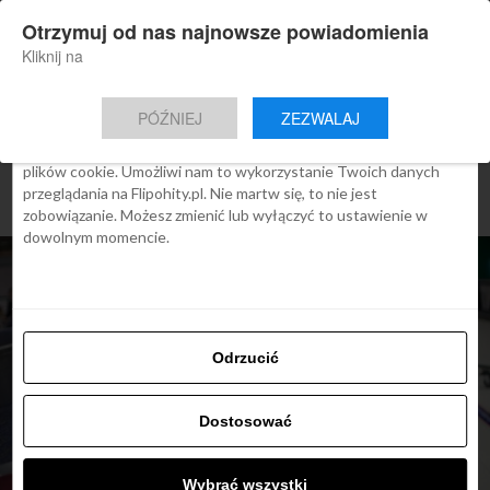
×
Otrzymuj od nas najnowsze powiadomienia
Nowa aplikacja Flipohity
Zgoda
Szczegóły
O cookies
Instalacja
Aktualne wiadomości, artykuły, TOP
Kliknij na
oferty jednym kliknięciem.
Ta strona używa plików cookies
PÓŹNIEJ
ZEZWALAJ
We Flipo robimy wszystko, aby pokazać Ci tylko te treści, które
Cię interesują. Ale do tego potrzebujemy zgody na używanie
plików cookie. Umożliwi nam to wykorzystanie Twoich danych
przeglądania na Flipohity.pl. Nie martw się, to nie jest
zobowiązanie. Możesz zmienić lub wyłączyć to ustawienie w
dowolnym momencie.
Odrzucić
Dostosować
ARTYKUŁY
Co wszystko można
Wybrać wszystki