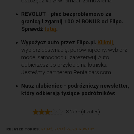
oszczędź 45 zł w ramach zamówienia.
REVOLUT - płać bezproblemowo za
granicą i zgarnij 100 zł BONUS od Flipo.
Sprawdź
tutaj
.
Wypożycz auto przez Flipo.pl.
Kliknij
,
wybierz destynację, porównaj ceny, wybierz
model samochodu i zarezerwuj. Auto
odbierzesz po przylocie na lotnisku.
Jesteśmy partnerem Rentalcars.com.
Nasz ulubieniec - podróżniczy newsletter,
który odbierają tysiące podróżników:
3.2/5 - (4 votes)
RELATED TOPICS:
BAGAŻ
,
BAGAŻ REJESTROWANY