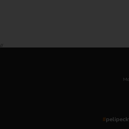
//
Moż
#
pelipeck