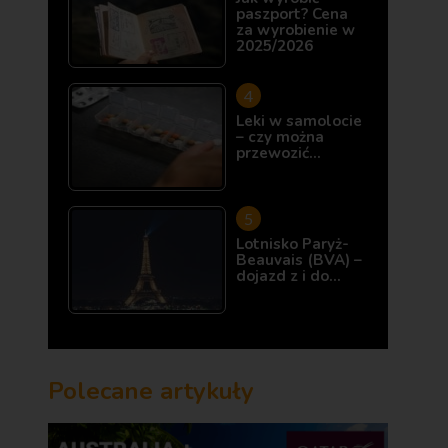
paszport? Cena
za wyrobienie w
2025/2026
Leki w samolocie
– czy można
przewozić…
Lotnisko Paryż-
Beauvais (BVA) –
dojazd z i do…
Polecane artykuły