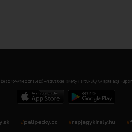
.
esz również znaleźć wszystkie bilety i artykuły w aplikacji Flipoh
y.sk
#
pelipecky.cz
#
repjegykiraly.hu
#