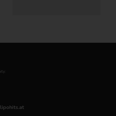
ity:
flipohits.at