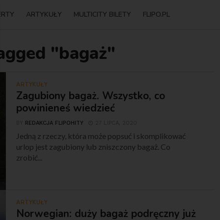
ERTY
ARTYKUŁY
MULTICITY BILETY
FLIPO.PL
tagged "bagaż"
ARTYKUŁY
Zagubiony bagaż. Wszystko, co
powinieneś wiedzieć
BY
REDAKCJA FLIPOHITY
27 LIPCA, 2020
Jedną z rzeczy, która może popsuć i skomplikować
urlop jest zagubiony lub zniszczony bagaż. Co
zrobić...
ARTYKUŁY
Norwegian: duży bagaż podręczny już