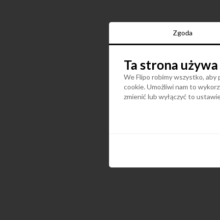
Zgoda
Ta strona używa
We Flipo robimy wszystko, aby p
cookie. Umożliwi nam to wykorzy
zmienić lub wyłączyć to ustaw