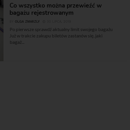
Co wszystko można przewieźć w
bagażu rejestrowanym
BY
OLGA ZMARZLY
30 LIPCA, 2019
Po pierwsze sprawdź aktualny limit swojego bagażu
Już w trakcie zakupu biletów zastanów się, jaki
bagaż...