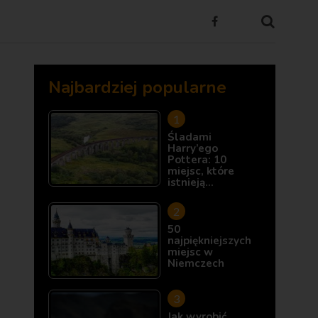
Najbardziej popularne
Śladami
Harry’ego
Pottera: 10
miejsc, które
istnieją…
50
najpiękniejszych
miejsc w
Niemczech
Jak wyrobić