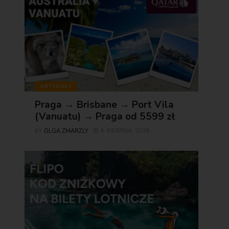
ARTYKUŁY
Praga → Brisbane → Port Vila
(Vanuatu) → Praga od 5599 zł
OLGA ZMARZLY
6 SIERPNIA, 2026
BY