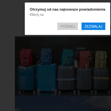
TOP OF
Otrzymuj od nas najnowsze powiadomienia
Kliknij na
All posts 
PÓŹNIEJ
ZEZWALAJ