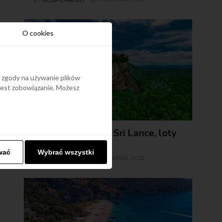
OLGA ZMARZLY
BY
O cookies
y zgody na używanie plików
 jest zobowiązanie. Możesz
ARTYKUŁY
TOP 15 miejsc na Sri Lance, loty
od 2499 zł
wać
Wybrać wszystki
OLGA ZMARZLY
3 SIERPNIA, 2026
BY