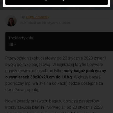
opłatą
By
Olga Zmarzly
Published on
28 stycznia, 2020
Treść artykułu
Przewoźnik niskobudżetowy od 23 stycznia 2020 zmienił
swoją politykę bagażową. W najniższej taryfie LowFare
pasażerowie mogą zabrać tylko
mały bagaż podręczny
o wymiarach 38x30x20 cm do 10 kg
. Większy bagaż
podręczny (np. walizka na kółkach) będzie dostępna za
dodatkową opłatą).
Nowe zasady przewozu bagażu dotyczą pasażerów,
którzy zakupią bilet linii Norwegian po 23 stycznia 2020.