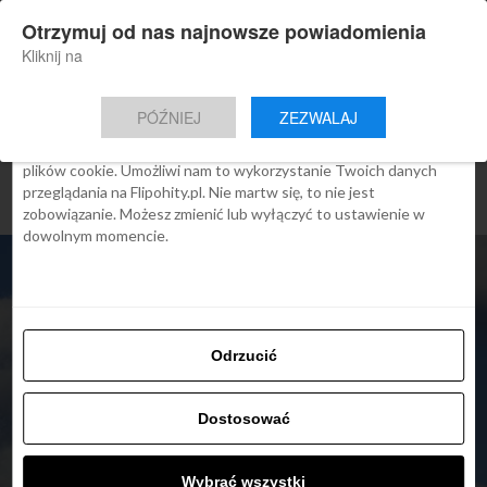
×
Otrzymuj od nas najnowsze powiadomienia
Nowa aplikacja Flipohity
Zgoda
Szczegóły
O cookies
Instalacja
Aktualne wiadomości, artykuły, TOP
Kliknij na
oferty jednym kliknięciem.
Ta strona używa plików cookies
PÓŹNIEJ
ZEZWALAJ
We Flipo robimy wszystko, aby pokazać Ci tylko te treści, które
Cię interesują. Ale do tego potrzebujemy zgody na używanie
plików cookie. Umożliwi nam to wykorzystanie Twoich danych
przeglądania na Flipohity.pl. Nie martw się, to nie jest
zobowiązanie. Możesz zmienić lub wyłączyć to ustawienie w
dowolnym momencie.
Odrzucić
ARTYKUŁY
Dostosować
Norwegian: duży bagaż
podręczny już tylko za
Wybrać wszystki