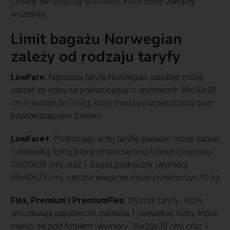
Zmiany nie dotyczą tych osób, które bilety zakupiły
wcześniej.
Limit bagażu Norwegian
zależy od rodzaju taryfy
LowFare.
Najniższa taryfa Norwegian: pasażer może
zabrać ze sobą na pokład bagaż o wymiarach 38x30x20
cm o wadze do 10 kg, który musi być umieszczony pod
poprzedzającym fotelem.
LowFare+.
Podróżując w tej taryfie pasażer może zabrać
1 niewielką torbę, która zmieni się pod fotelem (wymiary:
30x20x38 cm) oraz 1 bagaż podręczny (wymiary:
55x40x23 cm). Łączna waga nie może przekroczyć 10 kg.
Flex, Premium i PremiumFlex.
Wyższe taryfy , które
umożliwiają pasażerom zabrania 1 niewielkiej torby, która
mieści się pod fotelem (wymiary: 30x20x38 cm) oraz 1