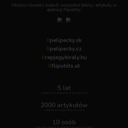
Możesz również znaleźć wszystkie bilety i artykuły w
aplikacji Flipohity:
#
pelipecky.sk
#
pelipecky.cz
#
repjegykiraly.hu
#
flipohits.at
5 lat
szukamy te najlepsze bilety lotnicze
2000 artykułów
i codziennie pojawiają się nowe
10 osób
tylu nas pracuje w redakcji na całym świecie