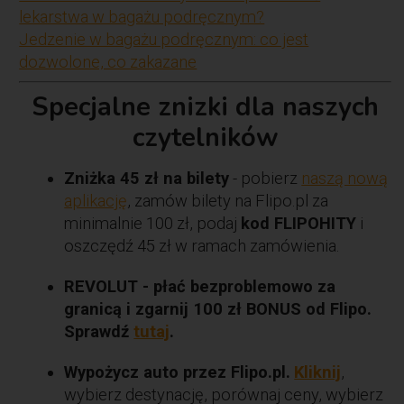
lekarstwa w bagażu podręcznym?
Jedzenie w bagażu podręcznym: co jest
dozwolone, co zakazane
Specjalne znizki dla naszych
czytelników
Zniżka 45 zł na bilety
- pobierz
naszą nową
aplikację
, zamów bilety na Flipo.pl za
minimalnie 100 zł, podaj
kod FLIPOHITY
i
oszczędź 45 zł w ramach zamówienia.
REVOLUT - płać bezproblemowo za
granicą i zgarnij 100 zł BONUS od Flipo.
Sprawdź
tutaj
.
Wypożycz auto przez Flipo.pl.
Kliknij
,
wybierz destynację, porównaj ceny, wybierz