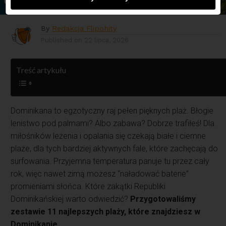
By
Redakcja Flipohity
Published on
22 lipca, 2026
Treść artykułu
Dominikana to egzotyczny raj pełen pięknych plaż. Błogie
lenistwo pod palmami? Albo zabawa? Dobrze trafiłeś! Dla
miłośników leżenia i opalania się czekają białe i ciemne
plaże, dla tych bardziej aktywnych fale, które zachęcają do
surfowania. Przyjemna temperatura panuje tu przez cały
rok, więc nawet zimą możesz “naładować baterie”
promieniami słońca. Które zakątki Republiki
Dominikańskiej warto odwiedzić?
Przygotowaliśmy
zestawie 11 najlepszych plaży, które znajdziesz w
Dominikanie.