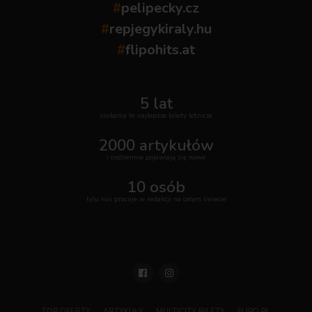
#
pelipecky.cz
#
repjegykiraly.hu
#
flipohits.at
5 lat
szukamy te najlepsze bilety lotnicze
2000 artykułów
i codziennie pojawiają się nowe
10 osób
tylu nas pracuje w redakcji na całym świecie
TOP OFERTY
ARTYKUŁY
MULTICITY BILETY
FLIPO.PL