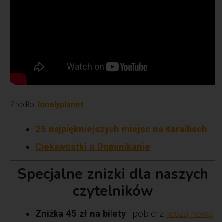
Źródło:
lonelyplanet
25 najpiękniejszych miejsc na Karaibach
Ciekawostki o Dominikanie
Specjalne znizki dla naszych
czytelników
Zniżka 45 zł na bilety
- pobierz
naszą nową