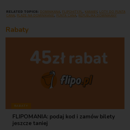
RELATED TOPICS:
DOMINIKANA
,
FLIPOHITY.PL
,
KARAIBY
,
LOTY DO PUNTA
CANA
,
PLAŻE NA DOMINIKANIE
,
PUNTA CANA
,
REPUBLIKA DOMINIKANY
Rabaty
RABATY
FLIPOMANIA: podaj kod i zamów bilety
jeszcze taniej