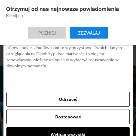
×
Otrzymuj od nas najnowsze powiadomienia
Nowa aplikacja Flipohity
Zgoda
Szczegóły
O cookies
Instalacja
Aktualne wiadomości, artykuły, TOP
Kliknij na
oferty jednym kliknięciem.
Ta strona używa plików cookies
PÓŹNIEJ
ZEZWALAJ
We Flipo robimy wszystko, aby pokazać Ci tylko te treści, które
Cię interesują. Ale do tego potrzebujemy zgody na używanie
plików cookie. Umożliwi nam to wykorzystanie Twoich danych
przeglądania na Flipohity.pl. Nie martw się, to nie jest
zobowiązanie. Możesz zmienić lub wyłączyć to ustawienie w
dowolnym momencie.
Odrzucić
Dostosować
ARTYKUŁY
Dominikana: 11 najlepszych
plaży, loty od 2299 zł
Wybrać wszystki