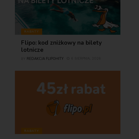
RABATY
Flipo: kod zniżkowy na bilety
lotnicze
REDAKCJA FLIPOHITY
6 SIERPNIA, 2026
BY
RABATY