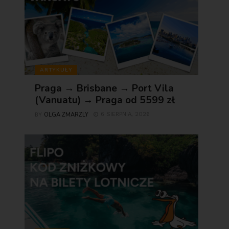
ARTYKUŁY
Praga → Brisbane → Port Vila
(Vanuatu) → Praga od 5599 zł
OLGA ZMARZLY
6 SIERPNIA, 2026
BY