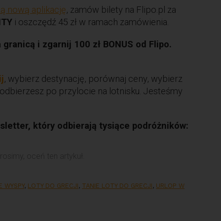
ą nową aplikację
, zamów bilety na Flipo.pl za
ITY
i oszczędź 45 zł w ramach zamówienia.
ranicą i zgarnij 100 zł BONUS od Flipo.
ij
, wybierz destynację, porównaj ceny, wybierz
odbierzesz po przylocie na lotnisku. Jesteśmy
letter, który odbierają tysiące podróżników:
rosimy, oceń ten artykuł.
E WYSPY
,
LOTY DO GRECJI
,
TANIE LOTY DO GRECJI
,
URLOP W