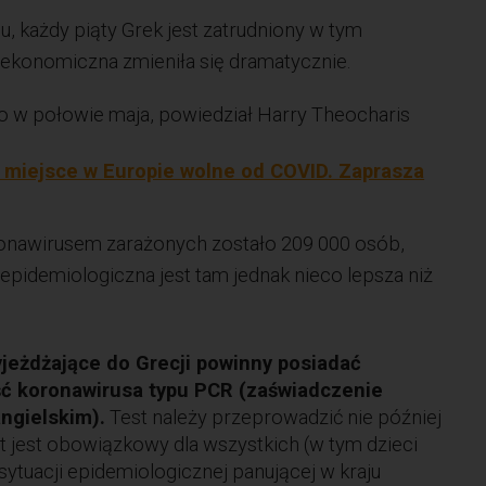
, każdy piąty Grek jest zatrudniony w tym
 ekonomiczna zmieniła się dramatycznie.
go w połowie maja, powiedział Harry Theocharis
 miejsce w Europie wolne od COVID. Zaprasza
onawirusem zarażonych zostało 209 000 osób,
pidemiologiczna jest tam jednak nieco lepsza niż
yjeżdżające do Grecji powinny posiadać
ć koronawirusa typu PCR (zaświadczenie
ngielskim).
Test należy przeprowadzić nie później
t jest obowiązkowy dla wszystkich (w tym dzieci
 sytuacji epidemiologicznej panującej w kraju