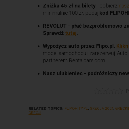
Zniżka 45 zł na bilety
- pobierz
nasz
minimalnie 100 zł, podaj
kod FLIPOH
REVOLUT - płać bezproblemowo za g
Sprawdź
tutaj
.
Wypożycz auto przez Flipo.pl.
Klikn
model samochodu i zarezerwuj. Auto 
partnerem Rentalcars.com.
Nasz ulubieniec - podróżniczy news
P
RELATED TOPICS:
FLIPOHITY.PL
,
GRECJA 2021
,
GRECKI
GRECJI