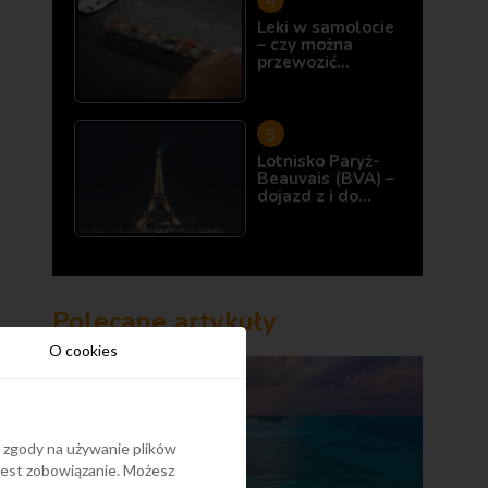
Leki w samolocie
– czy można
przewozić…
Lotnisko Paryż-
Beauvais (BVA) –
dojazd z i do…
Polecane artykuły
O cookies
y zgody na używanie plików
 jest zobowiązanie. Możesz