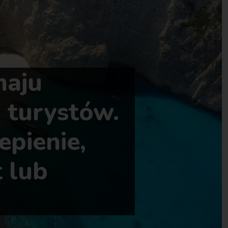
maju
 turystów.
epienie,
 lub