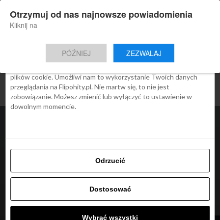
×
Otrzymuj od nas najnowsze powiadomienia
Nowa aplikacja Flipohity
Zgoda
Szczegóły
O cookies
Instalacja
Aktualne wiadomości, artykuły, TOP
Kliknij na
oferty jednym kliknięciem.
Ta strona używa plików cookies
PÓŹNIEJ
ZEZWALAJ
We Flipo robimy wszystko, aby pokazać Ci tylko te treści, które
Cię interesują. Ale do tego potrzebujemy zgody na używanie
plików cookie. Umożliwi nam to wykorzystanie Twoich danych
przeglądania na Flipohity.pl. Nie martw się, to nie jest
zobowiązanie. Możesz zmienić lub wyłączyć to ustawienie w
dowolnym momencie.
Odrzucić
Dostosować
ARTYKUŁY
#LOTdoDomu: 54 tys.
Wybrać wszystki