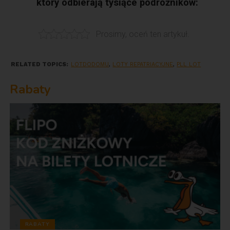
który odbierają tysiące podróżników:
Prosimy, oceń ten artykuł.
RELATED TOPICS:
LOTDODOMU
,
LOTY REPATRIACYJNE
,
PLL LOT
Rabaty
RABATY