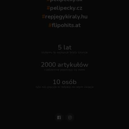
#
pelipecky.cz
#
repjegykiraly.hu
#
flipohits.at
5 lat
szukamy te najlepsze bilety lotnicze
2000 artykułów
i codziennie pojawiają się nowe
10 osób
tylu nas pracuje w redakcji na całym świecie