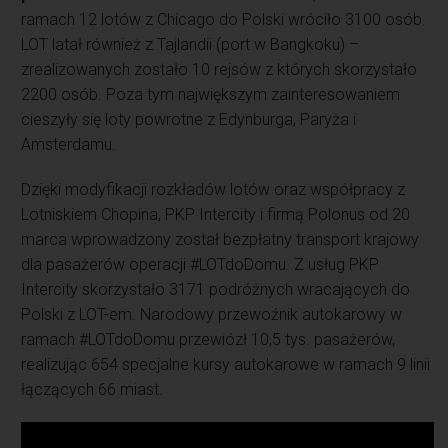
ramach 12 lotów z Chicago do Polski wróciło 3100 osób.
LOT latał również z Tajlandii (port w Bangkoku) –
zrealizowanych zostało 10 rejsów z których skorzystało
2200 osób. Poza tym największym zainteresowaniem
cieszyły się loty powrotne z Edynburga, Paryża i
Amsterdamu.
Dzięki modyfikacji rozkładów lotów oraz współpracy z
Lotniskiem Chopina, PKP Intercity i firmą Polonus od 20
marca wprowadzony został bezpłatny transport krajowy
dla pasażerów operacji #LOTdoDomu. Z usług PKP
Intercity skorzystało 3171 podróżnych wracających do
Polski z LOT-em. Narodowy przewoźnik autokarowy w
ramach #LOTdoDomu przewiózł 10,5 tys. pasażerów,
realizując 654 specjalne kursy autokarowe w ramach 9 linii
łączących 66 miast.