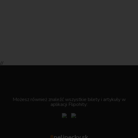
//
.
Możesz również znaleźć wszystkie bilety i artykuły w
aplikacji Flipohity:
#
pelipecky.sk