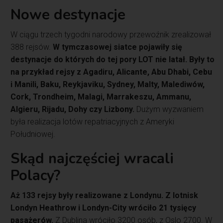
Nowe destynacje
W ciągu trzech tygodni narodowy przewoźnik zrealizował
388 rejsów.
W tymczasowej siatce pojawiły się
destynacje do których do tej pory LOT nie latał. Były to
na przykład rejsy z Agadiru, Alicante, Abu Dhabi, Cebu
i Manili, Baku, Reykjaviku, Sydney, Malty, Malediwów,
Cork, Trondheim, Malagi, Marrakeszu, Ammanu,
Algieru, Rijadu, Dohy czy Lizbony.
Dużym wyzwaniem
była realizacja lotów repatriacyjnych z Ameryki
Południowej.
Skąd najczęściej wracali
Polacy?
Aż 133 rejsy były realizowane z Londynu. Z lotnisk
Londyn Heathrow i Londyn-City wróciło 21 tysięcy
pasażerów.
Z Dublina wróciło 3200 osób, z Oslo 2700. W