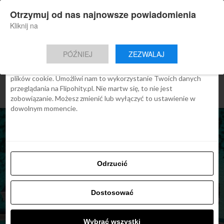
×
Otrzymuj od nas najnowsze powiadomienia
Nowa aplikacja Flipohity
Zgoda
Szczegóły
O cookies
Instalacja
Aktualne wiadomości, artykuły, TOP
Kliknij na
oferty jednym kliknięciem.
Ta strona używa plików cookies
PÓŹNIEJ
ZEZWALAJ
We Flipo robimy wszystko, aby pokazać Ci tylko te treści, które
Cię interesują. Ale do tego potrzebujemy zgody na używanie
plików cookie. Umożliwi nam to wykorzystanie Twoich danych
przeglądania na Flipohity.pl. Nie martw się, to nie jest
zobowiązanie. Możesz zmienić lub wyłączyć to ustawienie w
dowolnym momencie.
Odrzucić
ARTYKUŁY
Dostosować
Malediwy od 1 lipca: bez
testu i kwarantanny
Wybrać wszystki