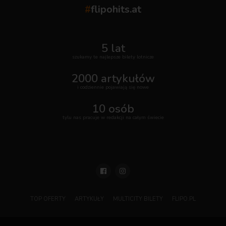
#
flipohits.at
5 lat
szukamy te najlepsze bilety lotnicze
2000 artykułów
i codziennie pojawiają się nowe
10 osób
tylu nas pracuje w redakcji na całym świecie
TOP OFERTY
ARTYKUŁY
MULTICITY BILETY
FLIPO.PL