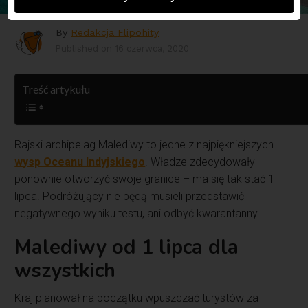
By
Redakcja Flipohity
Published on
16 czerwca, 2020
Treść artykułu
Rajski archipelag Malediwy to jedne z najpiękniejszych
wysp Oceanu Indyjskiego
. Władze zdecydowały
ponownie otworzyć swoje granice – ma się tak stać 1
lipca. Podróżujący nie będą musieli przedstawić
negatywnego wyniku testu, ani odbyć kwarantanny.
Malediwy od 1 lipca dla
wszystkich
Kraj planował na początku wpuszczać turystów za