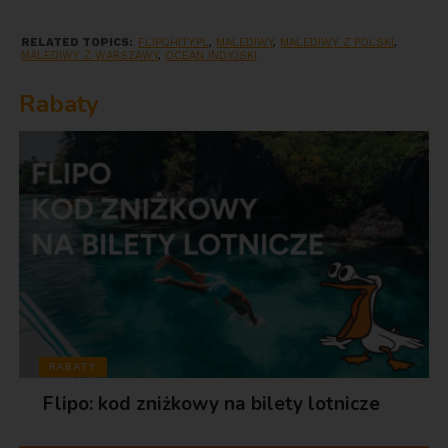
RELATED TOPICS:
FLIPOHITY.PL
,
MALEDIWY
,
MALEDIWY Z POLSKI
,
MALEDIWY Z WARSZAWY
,
OCEAN INDYJSKI
Rabaty
RABATY
Flipo: kod zniżkowy na bilety lotnicze