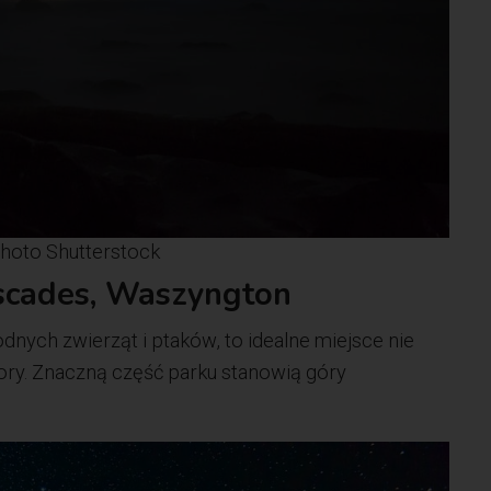
hoto Shutterstock
scades, Waszyngton
dnych zwierząt i ptaków, to idealne miejsce nie
flory. Znaczną część parku stanowią góry