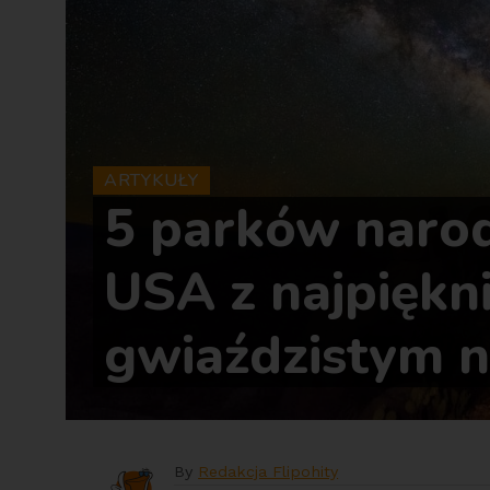
ARTYKUŁY
5 parków naro
USA z najpiękn
gwiaździstym 
By
Redakcja Flipohity