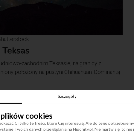
Shutterstock
 Teksas
udniowo-zachodnim Teksasie, na granicy z
oniony położony na pustyni Chihuahuan. Dominantą
Szczegóły
 plików cookies
okazać Ci tylko te treści, które Cię interesują. Ale do tego potrzebujem
stanie Twoich danych przeglądania na Flipohity.pl. Nie martw się, to nie