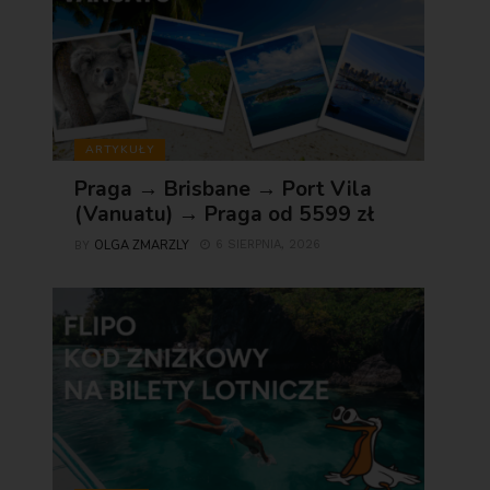
ARTYKUŁY
Praga → Brisbane → Port Vila
(Vanuatu) → Praga od 5599 zł
OLGA ZMARZLY
6 SIERPNIA, 2026
BY