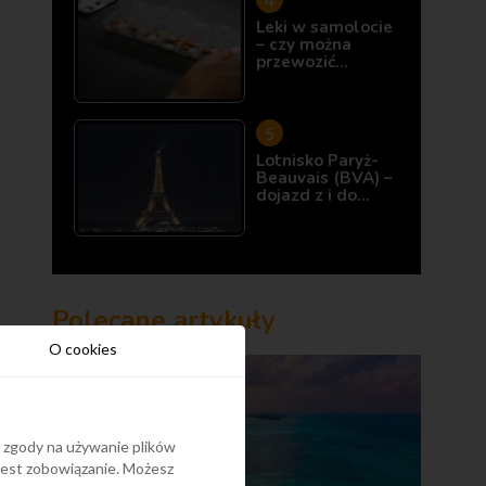
Leki w samolocie
– czy można
przewozić…
Lotnisko Paryż-
Beauvais (BVA) –
dojazd z i do…
Polecane artykuły
O cookies
y zgody na używanie plików
 jest zobowiązanie. Możesz