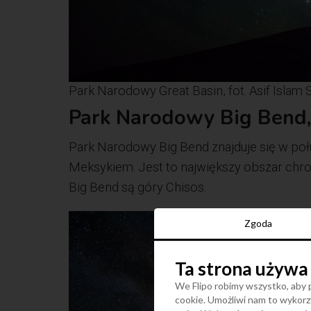
Park Narodowy Great Basin, fot. Asif Islam 
Park Narodowy Big Bend,
Park Narodowy Big Bend znajduje się w poł
Meksykiem. Jest to największy obszar chr
Big Bend są góry Chisos.
Zgoda
Ta strona używa
We Flipo robimy wszystko, aby p
cookie. Umożliwi nam to wykorzy