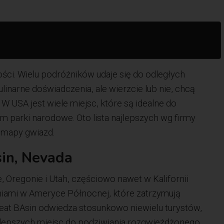
ci. Wielu podróżników udaje się do odległych
kulinarne doświadczenia, ale wierzcie lub nie, chcą
W USA jest wiele miejsc, które są idealne do
m parki narodowe. Oto lista najlepszych wg firmy
. mapy gwiazd.
in, Nevada
 Oregonie i Utah, częściowo nawet w Kalifornii
niami w Ameryce Północnej, które zatrzymują
eat BAsin odwiedza stosunkowo niewielu turystów,
najlepszych miejsc do podziwiania rozgwieżdżonego