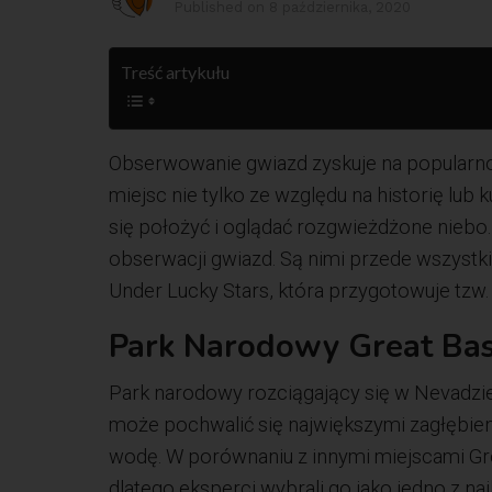
Published on
8 października, 2020
Treść artykułu
Obserwowanie gwiazd zyskuje na popularnoś
miejsc nie tylko ze względu na historię lub 
się położyć i oglądać rozgwieżdżone niebo. 
obserwacji gwiazd. Są nimi przede wszystki
Under Lucky Stars, która przygotowuje tzw
Park Narodowy Great Bas
Park narodowy rozciągający się w Nevadzie,
może pochwalić się największymi zagłębie
wodę. W porównaniu z innymi miejscami Gr
dlatego eksperci wybrali go jako jedno z 