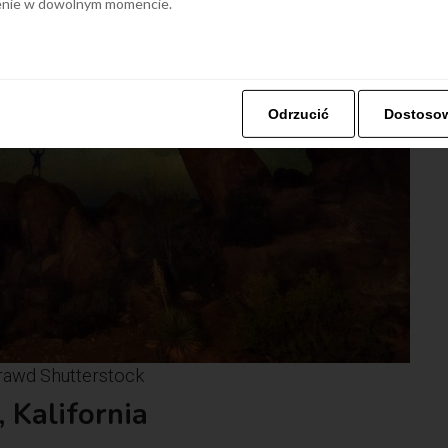
ienie w dowolnym momencie.
Odrzucić
Dostoso
rawd Shutterstock
Kalifornia