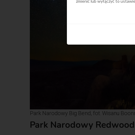
zmienić lub wyłączyć to ustaw
Park Narodowy Big Bend, fot. Wisanu Boon
Park Narodowy Redwood, 