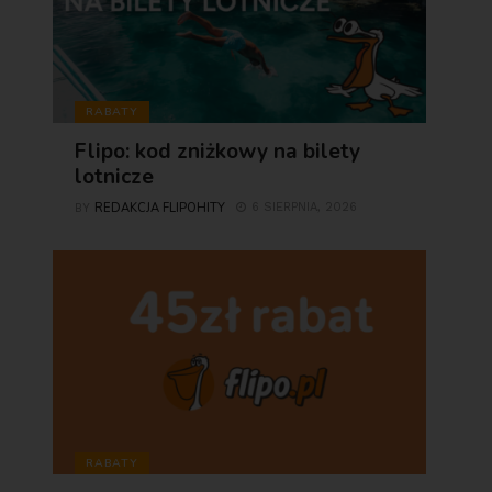
RABATY
Flipo: kod zniżkowy na bilety
lotnicze
REDAKCJA FLIPOHITY
6 SIERPNIA, 2026
BY
RABATY