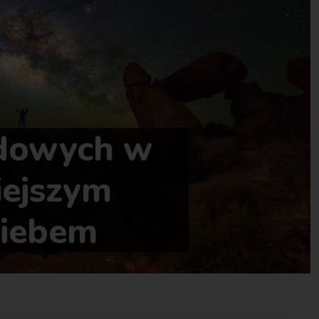
dowych w
iejszym
niebem