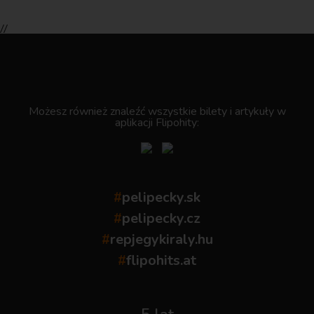
//
.
Możesz również znaleźć wszystkie bilety i artykuły w
aplikacji Flipohity:
#
pelipecky.sk
#
pelipecky.cz
#
repjegykiraly.hu
#
flipohits.at