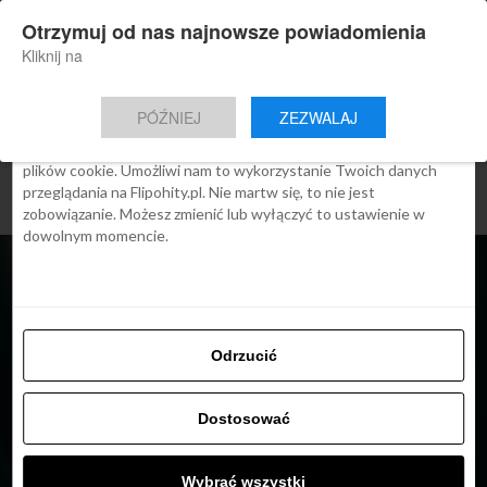
×
Otrzymuj od nas najnowsze powiadomienia
Nowa aplikacja Flipohity
Zgoda
Szczegóły
O cookies
Instalacja
Aktualne wiadomości, artykuły, TOP
Kliknij na
oferty jednym kliknięciem.
Ta strona używa plików cookies
PÓŹNIEJ
ZEZWALAJ
We Flipo robimy wszystko, aby pokazać Ci tylko te treści, które
Cię interesują. Ale do tego potrzebujemy zgody na używanie
plików cookie. Umożliwi nam to wykorzystanie Twoich danych
przeglądania na Flipohity.pl. Nie martw się, to nie jest
zobowiązanie. Możesz zmienić lub wyłączyć to ustawienie w
dowolnym momencie.
Odrzucić
Dostosować
ARTYKUŁY
Wybrać wszystki