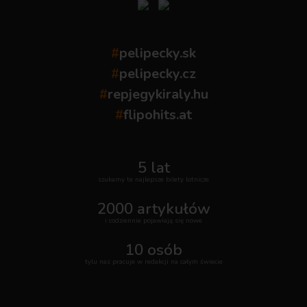
#
pelipecky.sk
#
pelipecky.cz
#
repjegykiraly.hu
#
flipohits.at
5 lat
szukamy te najlepsze bilety lotnicze
2000 artykułów
i codziennie pojawiają się nowe
10 osób
tylu nas pracuje w redakcji na całym świecie