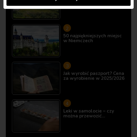
10 miejsc, które istnieją…
50 najpiękniejszych miejsc
w Niemczech
Jak wyrobić paszport? Cena
za wyrobienie w 2025/2026
Leki w samolocie – czy
można przewozić…