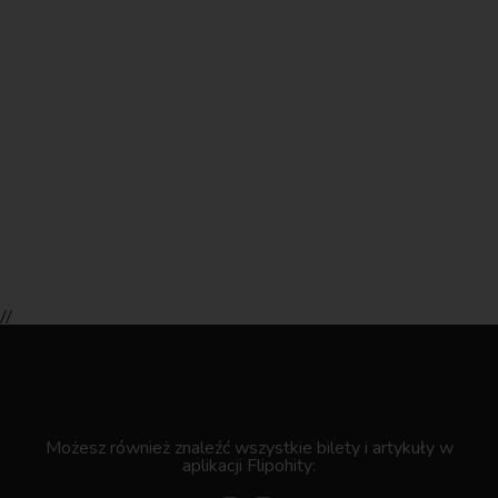
//
.
Możesz również znaleźć wszystkie bilety i artykuły w
aplikacji Flipohity: