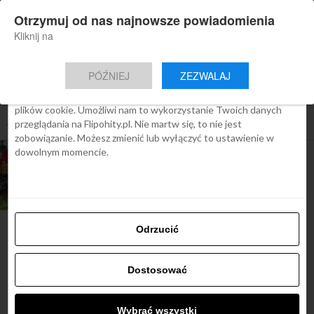
×
Otrzymuj od nas najnowsze powiadomienia
Nowa aplikacja Flipohity
Zgoda
Szczegóły
O cookies
Instalacja
Aktualne wiadomości, artykuły, TOP
Kliknij na
oferty jednym kliknięciem.
Ta strona używa plików cookies
PÓŹNIEJ
ZEZWALAJ
We Flipo robimy wszystko, aby pokazać Ci tylko te treści, które
Cię interesują. Ale do tego potrzebujemy zgody na używanie
plików cookie. Umożliwi nam to wykorzystanie Twoich danych
All posts tagged "atrakcje w billund"
przeglądania na Flipohity.pl. Nie martw się, to nie jest
zobowiązanie. Możesz zmienić lub wyłączyć to ustawienie w
dowolnym momencie.
TOP OFERTY
Billund, w krainie klocków LEGO –
Billund od 202 zł
Odrzucić
Najbardziej popularne
Dostosować
Śladami Harry’ego Pottera:
Wybrać wszystki