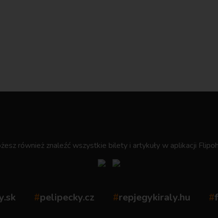
.
esz również znaleźć wszystkie bilety i artykuły w aplikacji Flipoh
y.sk
#
pelipecky.cz
#
repjegykiraly.hu
#