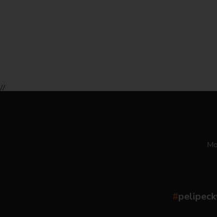
//
Moż
#
pelipeck