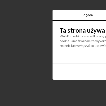
Zgoda
Ta strona używa
We Flipo robimy wszystko, aby p
cookie. Umożliwi nam to wykorzy
zmienić lub wyłączyć to ustaw