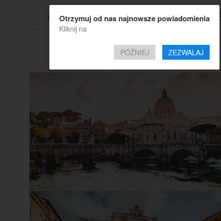
TOP OF
Otrzymuj od nas najnowsze powiadomienia
Kliknij na
All posts tagged
PÓŹNIEJ
ZEZWALAJ