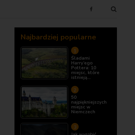
Najbardziej popularne
Śladami
Harry’ego
Pottera: 10
miejsc, które
istnieją…
50
najpiękniejszych
miejsc w
Niemczech
Jak wyrobić