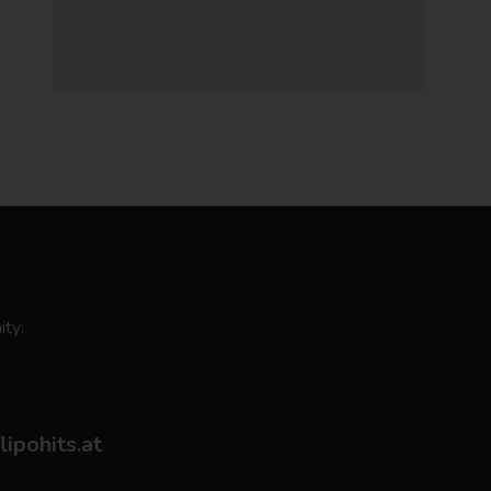
ity:
flipohits.at