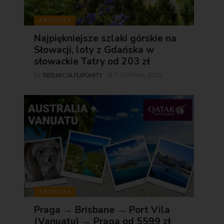
ARTYKUŁY
Najpiękniejsze szlaki górskie na
Słowacji, loty z Gdańska w
słowackie Tatry od 203 zł
REDAKCJA FLIPOHITY
7 SIERPNIA, 2026
BY
ARTYKUŁY
Praga → Brisbane → Port Vila
(Vanuatu) → Praga od 5599 zł