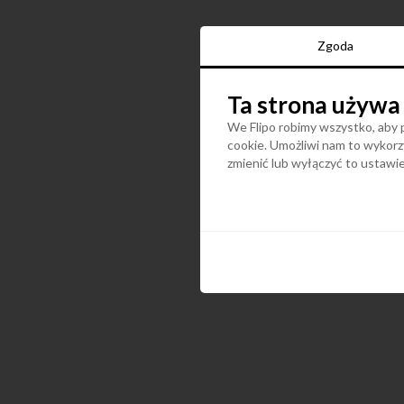
Zgoda
Ta strona używa
We Flipo robimy wszystko, aby p
cookie. Umożliwi nam to wykorzy
zmienić lub wyłączyć to ustaw