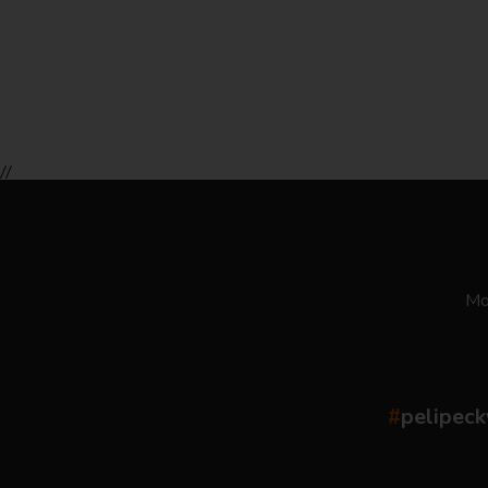
//
Moż
#
pelipeck