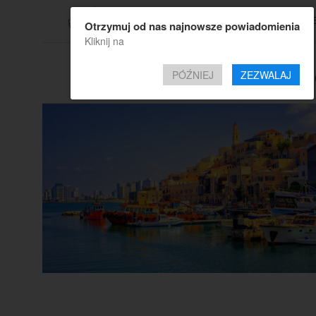
TOP OF
Otrzymuj od nas najnowsze powiadomienia
Kliknij na
All posts tagg
PÓŹNIEJ
ZEZWALAJ