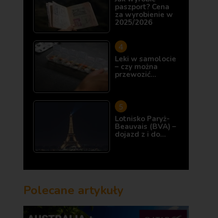
paszport? Cena
za wyrobienie w
2025/2026
Leki w samolocie
– czy można
przewozić…
Lotnisko Paryż-
Beauvais (BVA) –
dojazd z i do…
Polecane artykuły