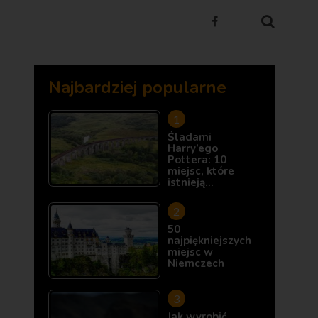
Najbardziej popularne
Śladami
Harry’ego
Pottera: 10
miejsc, które
istnieją…
50
najpiękniejszych
miejsc w
Niemczech
Jak wyrobić