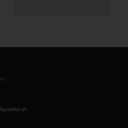
ity:
flipohits.at