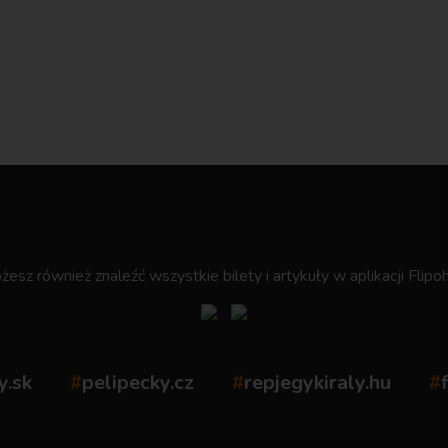
.
esz również znaleźć wszystkie bilety i artykuły w aplikacji Flipoh
y.sk
#
pelipecky.cz
#
repjegykiraly.hu
#