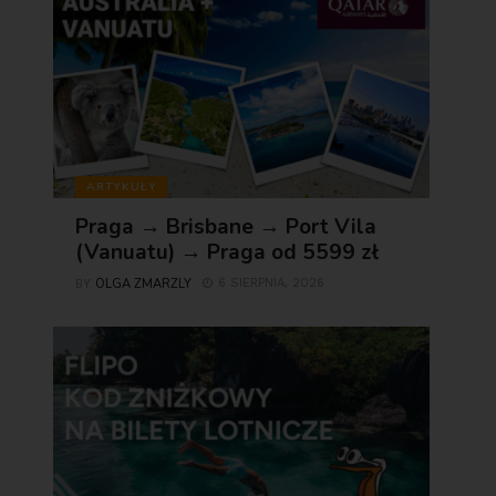
ARTYKUŁY
Praga → Brisbane → Port Vila
(Vanuatu) → Praga od 5599 zł
OLGA ZMARZLY
6 SIERPNIA, 2026
BY