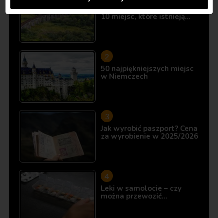
Śladami Harry’ego Pottera:
10 miejsc, które istnieją…
50 najpiękniejszych miejsc
w Niemczech
Jak wyrobić paszport? Cena
za wyrobienie w 2025/2026
Leki w samolocie – czy
można przewozić…