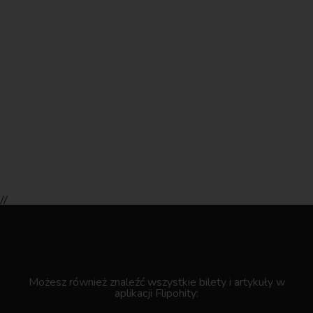
//
.
Możesz również znaleźć wszystkie bilety i artykuły w
aplikacji Flipohity: