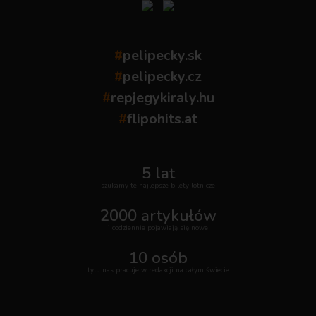
#
pelipecky.sk
#
pelipecky.cz
#
repjegykiraly.hu
#
flipohits.at
5 lat
szukamy te najlepsze bilety lotnicze
2000 artykułów
i codziennie pojawiają się nowe
10 osób
tylu nas pracuje w redakcji na całym świecie