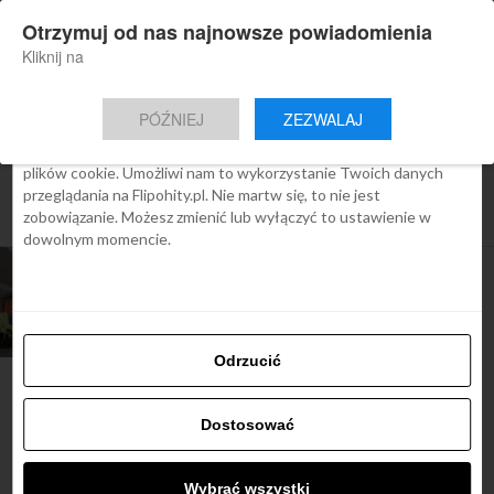
×
Otrzymuj od nas najnowsze powiadomienia
Nowa aplikacja Flipohity
Zgoda
Szczegóły
O cookies
Instalacja
Aktualne wiadomości, artykuły, TOP
Kliknij na
oferty jednym kliknięciem.
Ta strona używa plików cookies
PÓŹNIEJ
ZEZWALAJ
We Flipo robimy wszystko, aby pokazać Ci tylko te treści, które
Cię interesują. Ale do tego potrzebujemy zgody na używanie
plików cookie. Umożliwi nam to wykorzystanie Twoich danych
All posts tagged "limit bagażu
przeglądania na Flipohity.pl. Nie martw się, to nie jest
podręcznego"
zobowiązanie. Możesz zmienić lub wyłączyć to ustawienie w
dowolnym momencie.
ARTYKUŁY
Jak się spakować w bagaż
podręczny?
Odrzucić
Dostosować
Najbardziej popularne
Wybrać wszystki