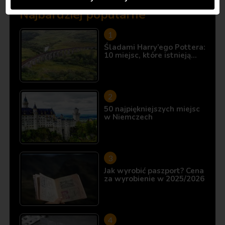
Najbardziej popularne
Śladami Harry’ego Pottera:
10 miejsc, które istnieją…
50 najpiękniejszych miejsc
w Niemczech
Jak wyrobić paszport? Cena
za wyrobienie w 2025/2026