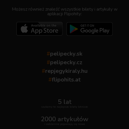
Możesz również znaleźć wszystkie bilety i artykuły w
aplikacji Flipohity:
#
pelipecky.sk
#
pelipecky.cz
#
repjegykiraly.hu
#
flipohits.at
5 lat
szukamy te najlepsze bilety lotnicze
2000 artykułów
i codziennie pojawiają się nowe