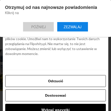
×
Otrzymuj od nas najnowsze powiadomienia
Nowa aplikacja Flipohity
Zgoda
Szczegóły
O cookies
Instalacja
Aktualne wiadomości, artykuły, TOP
Kliknij na
oferty jednym kliknięciem.
Ta strona używa plików cookies
PÓŹNIEJ
ZEZWALAJ
We Flipo robimy wszystko, aby pokazać Ci tylko te treści, które
Cię interesują. Ale do tego potrzebujemy zgody na używanie
plików cookie. Umożliwi nam to wykorzystanie Twoich danych
All posts tagged "Polski LOT"
przeglądania na Flipohity.pl. Nie martw się, to nie jest
zobowiązanie. Możesz zmienić lub wyłączyć to ustawienie w
dowolnym momencie.
ARTYKUŁY
MALAGA w siatce połączeń LOT, już od 849 zł
TOP OFERTY
Odrzucić
Szalona Środa LOT-u: Toronto, Pekin i Tokio
Dostosować
Wybrać wszystki