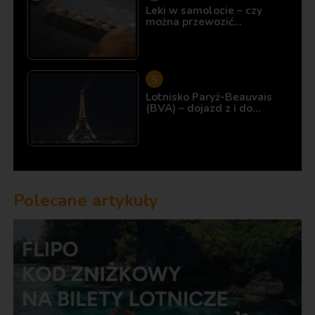
Leki w samolocie – czy
można przewozić…
Lotnisko Paryż-Beauvais
(BVA) – dojazd z i do…
Polecane artykuły