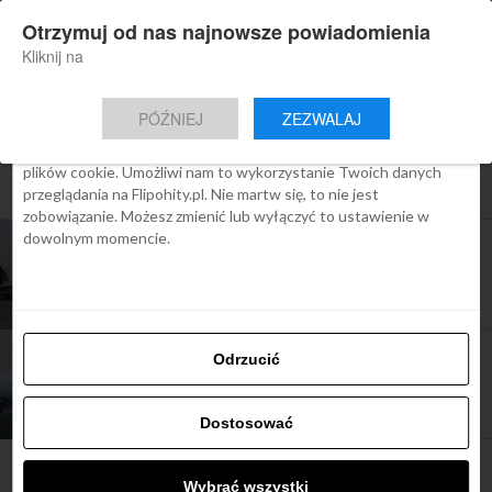
×
Otrzymuj od nas najnowsze powiadomienia
Nowa aplikacja Flipohity
Zgoda
Szczegóły
O cookies
Instalacja
Aktualne wiadomości, artykuły, TOP
Kliknij na
oferty jednym kliknięciem.
Ta strona używa plików cookies
PÓŹNIEJ
ZEZWALAJ
We Flipo robimy wszystko, aby pokazać Ci tylko te treści, które
Cię interesują. Ale do tego potrzebujemy zgody na używanie
plików cookie. Umożliwi nam to wykorzystanie Twoich danych
All posts tagged "samoloty"
przeglądania na Flipohity.pl. Nie martw się, to nie jest
zobowiązanie. Możesz zmienić lub wyłączyć to ustawienie w
dowolnym momencie.
ARTYKUŁY
15 ciekawostek, o których możesz nie wiedzieć o
Concorde
ARTYKUŁY
Odrzucić
Jet Airways wstrzymał wszystkie połączenia
[KTUALIZACJA]
Dostosować
Wybrać wszystki