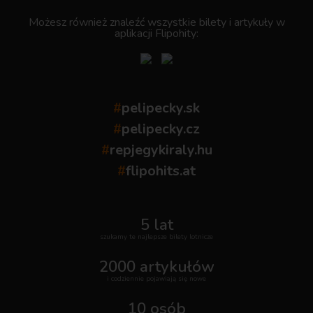
Możesz również znaleźć wszystkie bilety i artykuły w
aplikacji Flipohity:
#
pelipecky.sk
#
pelipecky.cz
#
repjegykiraly.hu
#
flipohits.at
5 lat
szukamy te najlepsze bilety lotnicze
2000 artykułów
i codziennie pojawiają się nowe
10 osób