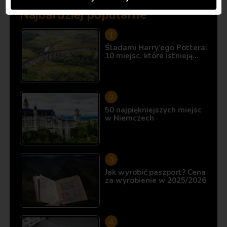
Najbardziej popularne
Śladami Harry’ego Pottera:
10 miejsc, które istnieją…
50 najpiękniejszych miejsc
w Niemczech
Jak wyrobić paszport? Cena
za wyrobienie w 2025/2026