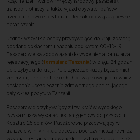
Rząd Tanzanii wznowił międzynarodowy pasażerski
transport lotniczy, a także wjazd obywateli państw
trzecich na swoje terytorium. Jednak obowiązują pewne
ograniczenia.
Jednak wszystkie osoby przybywające do kraju zostaną
poddane dokładnemu badaniu pod kątem COVID-19.
Pasażerowie są zobowiązani do wypełnienia formularza
rejestracyjnego (
formularz Tanzania
) w ciągu 24 godzin
od przybycia do kraju. Po przyjeździe każdy będzie miał
zmierzoną temperaturę ciała. Obowiązkowe jest również
posiadanie ubezpieczenia zdrowotnego obejmującego
cały okres pobytu w Tanzanii.
Pasażerowie przybywający z tzw. krajów wysokiego
ryzyka muszą wykonać test antygenowy po przybyciu.
Kosztuje 25 dolarów. Pasażerowie przebywający w
tranzycie w innym kraju podczas podróży muszą również
wykonać test antygenowy, jeśli tranzyt trwał dłużej niż 72