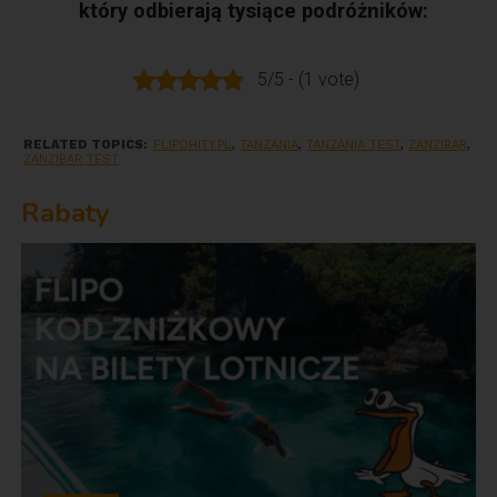
który odbierają tysiące podróżników:
5/5 - (1 vote)
RELATED TOPICS:
FLIPOHITY.PL
,
TANZANIA
,
TANZANIA TEST
,
ZANZIBAR
,
ZANZIBAR TEST
Rabaty