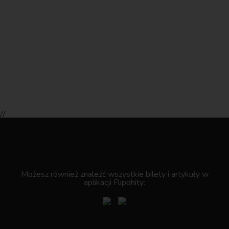
//
.
Możesz również znaleźć wszystkie bilety i artykuły w
aplikacji Flipohity: