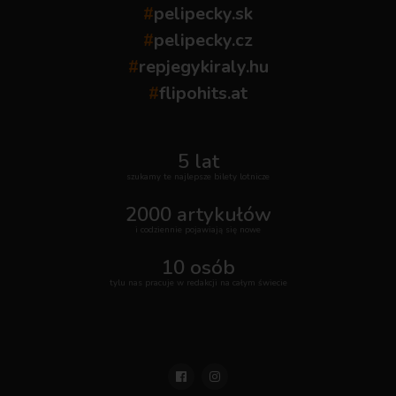
#
pelipecky.sk
#
pelipecky.cz
#
repjegykiraly.hu
#
flipohits.at
5 lat
szukamy te najlepsze bilety lotnicze
2000 artykułów
i codziennie pojawiają się nowe
10 osób
tylu nas pracuje w redakcji na całym świecie