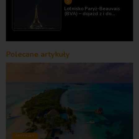
Lotnisko Paryż-Beauvais
(BVA) – dojazd z i do…
Polecane artykuły
ARTYKUŁY