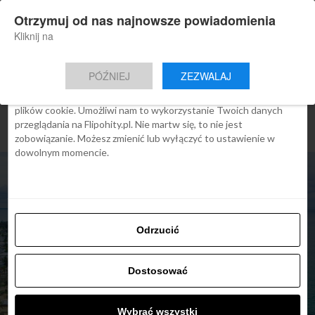
×
Otrzymuj od nas najnowsze powiadomienia
Nowa aplikacja Flipohity
Zgoda
Szczegóły
O cookies
Instalacja
Aktualne wiadomości, artykuły, TOP
Kliknij na
oferty jednym kliknięciem.
Ta strona używa plików cookies
PÓŹNIEJ
ZEZWALAJ
We Flipo robimy wszystko, aby pokazać Ci tylko te treści, które
Cię interesują. Ale do tego potrzebujemy zgody na używanie
plików cookie. Umożliwi nam to wykorzystanie Twoich danych
przeglądania na Flipohity.pl. Nie martw się, to nie jest
zobowiązanie. Możesz zmienić lub wyłączyć to ustawienie w
dowolnym momencie.
Odrzucić
ARTYKUŁY
Tanzania i Zanzibar: nowe
Dostosować
zasady wjazdu: potrzebny
jest test PCR. Turyści z
Wybrać wszystki