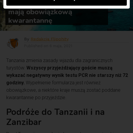
krajów z nowymi mutacjami
mają obowiązkową
kwarantannę
By
Redakcja Flipohity
Published on
6 maja, 2021
Tanzania zmienia zasady wjazdu dla zagranicznych
turystów.
Wszyscy przyjeżdżający goście muszą
wykazać negatywny wynik testu PCR nie starszy niż 72
godziny.
Wypełnienie formularza jest również
obowiązkowe, a niektóre kraje muszą zostać poddane
kwarantannie po przyjeździe.
Podróże do Tanzanii i na
Zanzibar