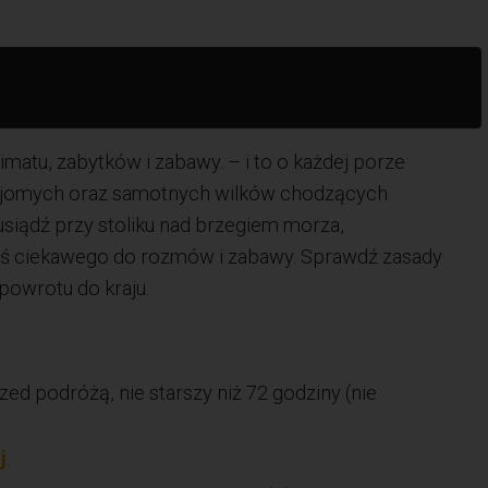
matu, zabytków i zabawy. – i to o każdej porze
 znajomych oraz samotnych wilków chodzących
usiądź przy stoliku nad brzegiem morza,
goś ciekawego do rozmów i zabawy. Sprawdź zasady
powrotu do kraju.
d podróżą, nie starszy niż 72 godziny (nie
j
.