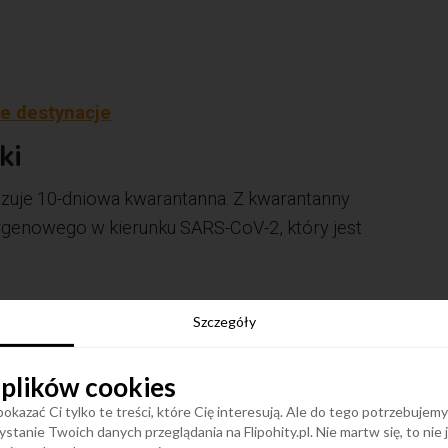
e destynacje
ki
zuje 10-dniowa kwarantanna. Z kwarantanny
ygenowego w kierunku SARS-CoV-2, który jest
zy niż 48 godz.) LUB w Polsce maks. do 48 godz. po
Szczegóły
h ze strefy Schengen,
roczeniu granicy przy podróżach ze strefy Non
 plików cookies
okazać Ci tylko te treści, które Cię interesują. Ale do tego potrzebujem
stanie Twoich danych przeglądania na Flipohity.pl. Nie martw się, to nie
dróży) zwolnione są m.in. osoby zaszczepione