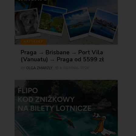
ARTYKUŁY
Praga → Brisbane → Port Vila
(Vanuatu) → Praga od 5599 zł
OLGA ZMARZLY
6 SIERPNIA, 2026
BY