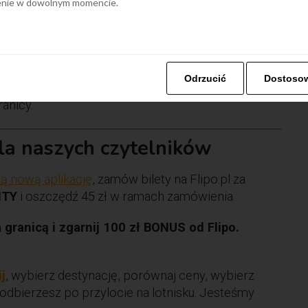
ienie w dowolnym momencie.
zebyli chorobę w ciągu ostatnich 6 miesięcy, a
RT-PCR zwalniający z kwarantanny można wykonać na
Odrzucić
Dostoso
nicy oraz w laboratoriach poza lotniskiem w ciągu
anicy.
dla naszych czytelników
ą nową aplikację
, zamów bilety na Flipo.pl za
ITY
i oszczędź 45 zł w ramach zamówienia.
ranicą i zgarnij 100 zł BONUS od Flipo.
ij
, wybierz destynację, porównaj ceny, wybierz
odbierzesz po przylocie na lotnisku. Jesteśmy