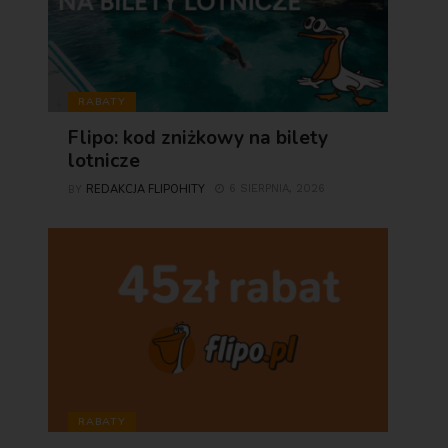
RABATY
Flipo: kod zniżkowy na bilety
lotnicze
REDAKCJA FLIPOHITY
6 SIERPNIA, 2026
BY
RABATY