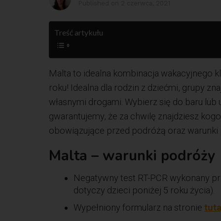
Published on
2 czerwca, 2021
Treść artykułu
Malta to idealna kombinacja wakacyjnego kli
roku! Idealna dla rodzin z dziećmi, grupy
własnymi drogami. Wybierz się do baru lub 
gwarantujemy, że za chwilę znajdziesz ko
obowiązujące przed podróżą oraz warunki 
Malta – warunki podróży
Negatywny test RT-PCR wykonany prze
dotyczy dzieci poniżej 5 roku życia).
Wypełniony formularz na stronie
tuta