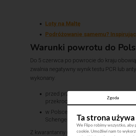
Loty na Maltę
Podróżowanie samemu? Inspirując
Warunki powrotu do Pols
Do 5 czerwca po powrocie do kraju obowią
zwalnia negatywny wynik testu PCR lub ant
wykonany:
przed przylotem do Polski (nie stars
Zgoda
przekroczeniu granicy przy podróżac
w Polsce maks. do 48 godz. po przek
Ta strona używa
Schengen.
We Flipo robimy wszystko, aby p
cookie. Umożliwi nam to wykorzy
Z kwarantanny (bez względu na kierunek po