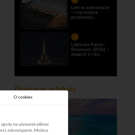
Leki w samolocie
– czy można
przewozić…
Lotnisko Paryż-
Beauvais (BVA) –
dojazd z i do…
Polecane artykuły
O cookies
y zgody na używanie plików
 jest zobowiązanie. Możesz