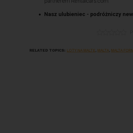
partnerem Rentalcars.com.
Nasz ulubieniec - podróżniczy news
P
RELATED TOPICS:
LOTY NA MALTĘ
,
MALTA
,
MALTA FOR