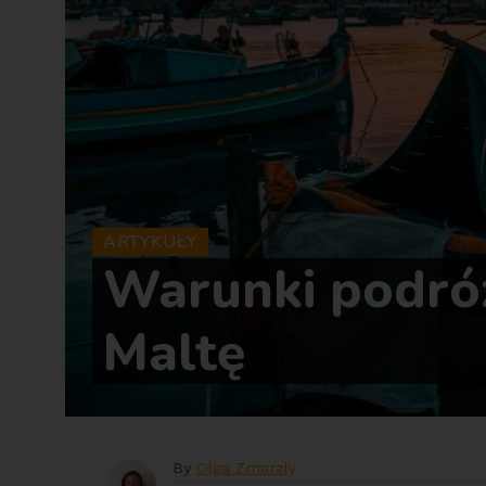
ARTYKUŁY
Warunki podró
Maltę
By
Olga Zmarzly