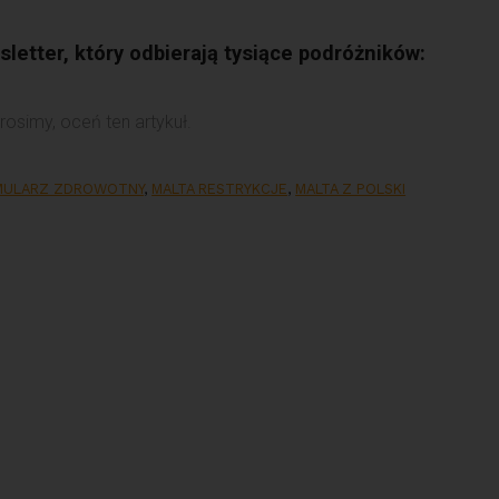
letter, który odbierają tysiące podróżników:
rosimy, oceń ten artykuł.
MULARZ ZDROWOTNY
,
MALTA RESTRYKCJE
,
MALTA Z POLSKI