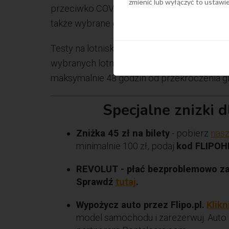
zmienić lub wyłączyć to ustaw
przeciwko COVID-19, ozdrowieńcy, którzy pr
także wybrane grupy zawodowe.
Testy na lotniskach: test antygenowy lub 
wybranych lotniskach po przekroczeniu gra
maksymalnie 48 godzin od przekroczenia gr
Specjalne znizki 
Zniżka 45 zł na bilety
- pobierz
nasz
minimalnie 100 zł, podaj
kod FLIPOH
REVOLUT - płać bezproblemowo za g
Sprawdź
tutaj
.
Wypożycz auto przez Flipo.pl.
Klikn
model samochodu i zarezerwuj. Auto 