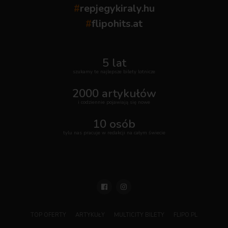
#
repjegykiraly.hu
#
flipohits.at
5 lat
szukamy te najlepsze bilety lotnicze
2000 artykułów
i codziennie pojawiają się nowe
10 osób
tylu nas pracuje w redakcji na całym świecie
TOP OFERTY
ARTYKUŁY
MULTICITY BILETY
FLIPO.PL