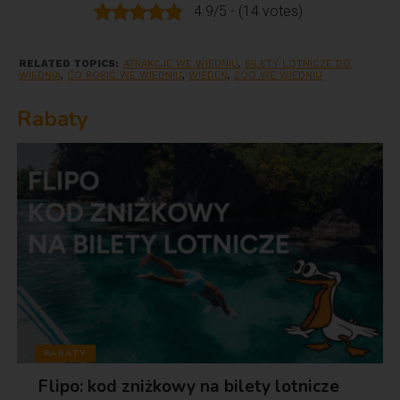
4.9/5 - (14 votes)
RELATED TOPICS:
ATRAKCJE WE WIEDNIU
,
BILETY LOTNICZE DO
WIEDNIA
,
CO ROBIĆ WE WIEDNIU
,
WIEDEŃ
,
ZOO WE WIEDNIU
Rabaty
RABATY
Flipo: kod zniżkowy na bilety lotnicze