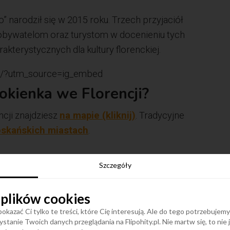
o” narodził się w 2015 roku. Trzech przyjaciół
a obywatelom oraz turystom w docenieniu tych
akterystycznych dla kultury florenckiej.
h/?utm_source=ig_embed
okienka we Florencji?
ncji znajdziesz
na mapie (kliknij)
. Tradycyjne
oskańskich miastach
.
Szczegóły
 plików cookies
okazać Ci tylko te treści, które Cię interesują. Ale do tego potrzebujem
stanie Twoich danych przeglądania na Flipohity.pl. Nie martw się, to nie