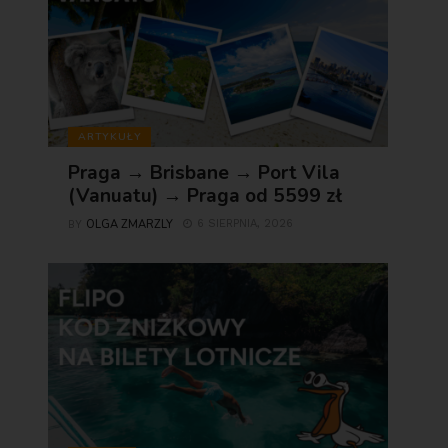
ARTYKUŁY
Praga → Brisbane → Port Vila
(Vanuatu) → Praga od 5599 zł
OLGA ZMARZLY
6 SIERPNIA, 2026
BY