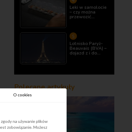
Leki w samolocie
– czy można
przewozić…
Lotnisko Paryż-
Beauvais (BVA) –
dojazd z i do…
Polecane artykuły
O cookies
y zgody na używanie plików
 jest zobowiązanie. Możesz