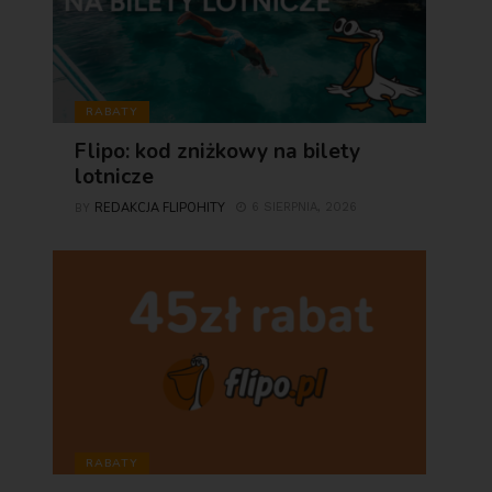
RABATY
Flipo: kod zniżkowy na bilety
lotnicze
REDAKCJA FLIPOHITY
6 SIERPNIA, 2026
BY
RABATY