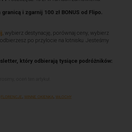
ranicą i zgarnij 100 zł BONUS od Flipo.
ij
, wybierz destynację, porównaj ceny, wybierz
odbierzesz po przylocie na lotnisku. Jesteśmy
letter, który odbierają tysiące podróżników:
rosimy, oceń ten artykuł.
,
FLORENCJE
,
WINNE OKIENKA
,
WŁOCHY