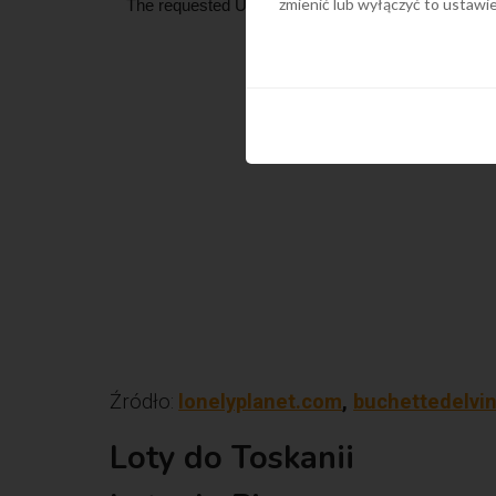
zmienić lub wyłączyć to ustaw
Źródło:
lonelyplanet.com
,
buchettedelvi
Loty do Toskanii