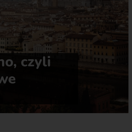
o, czyli
 we