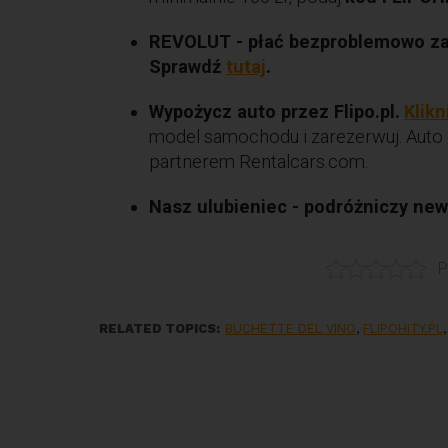
REVOLUT - płać bezproblemowo za g
Sprawdź
tutaj
.
Wypożycz auto przez Flipo.pl.
Klikn
model samochodu i zarezerwuj. Auto 
partnerem Rentalcars.com.
Nasz ulubieniec - podróżniczy news
P
RELATED TOPICS:
BUCHETTE DEL VINO
,
FLIPOHITY.PL