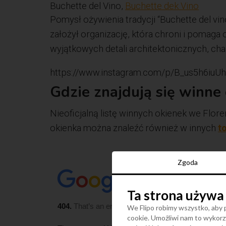
Buchette del Vino,
Buchette dek Vino
Pomysł ożywienia tradycji “Buchette del vin
założył organizację, która chroni i pomag
wyjątkowych detali architektonicznych, char
https://www.instagram.com/p/B_us5h6iuU
Gdzie znajdują się winne 
Nieoficjalną listę winnych okienek we Flore
okienka można znaleźć również w innych
t
Zgoda
Ta strona używa
We Flipo robimy wszystko, aby p
cookie. Umożliwi nam to wykorzy