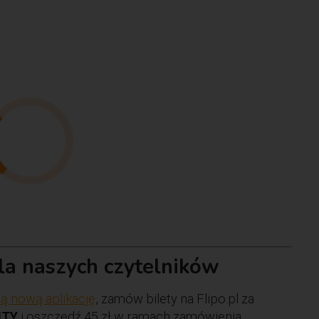
dla naszych czytelników
ą nową aplikację
, zamów bilety na Flipo.pl za
ITY
i oszczędź 45 zł w ramach zamówienia.