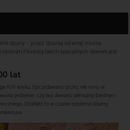
mii dżumy – przez “dziurkę od wina” można
centrum Florencji takich specjalnych okienek jest
00 lat
ęga XVII wieku. Sprzedawano przez nie wino w
ydawano jedzenie, czy też dawano jałmużny biednym.
ecznego. Działało to w czasie epidemii dżumy,
onawirusa.