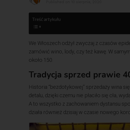
Published on
10 sierpnia, 2020
Treść artykułu
We Włoszech odżył zwyczaj z czasów epide
zamówić wino, lody, czy też kawę. W samym 
około 150.
Tradycja sprzed prawie 4
Historia “bezdotykowej” sprzedaży wina si
detalu, dzięki czemu nie płaciło się cła, w
A to wszystko z zachowaniem dystansu społ
działa również dzisiaj w czasie nowego kor