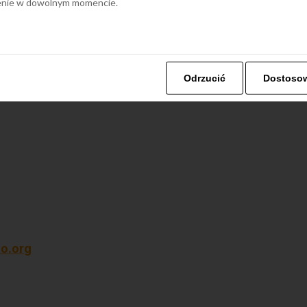
ienie w dowolnym momencie.
Odrzucić
Dostoso
no.org