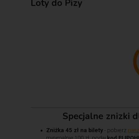
Loty do Pizy
Specjalne znizki 
Zniżka 45 zł na bilety
- pobierz
nasz
minimalnie 100 zł, podaj
kod FLIPOH