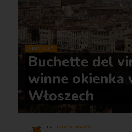
ARTYKUŁY
Buchette del vin
winne okienka
Włoszech
By
Redakcja Flipohity