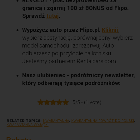
REVOLUT - płać bezproblemowo za
granicą i zgarnij 100 zł BONUS od Flipo.
Sprawdź
tutaj
.
Wypożycz auto przez Flipo.pl.
Kliknij
,
wybierz destynację, porównaj ceny, wybierz
model samochodu i zarezerwuj. Auto
odbierzesz po przylocie na lotnisku.
Jesteśmy partnerem Rentalcars.com.
Nasz ulubieniec - podróżniczy newsletter,
który odbierają tysiące podróżników:
5/5 - (1 vote)
RELATED TOPICS:
KWARANTANNA
,
KWARANTANNA POWRÓT DO POLSKI
,
KWARANTANNA WYJĄTKI
Rabaty