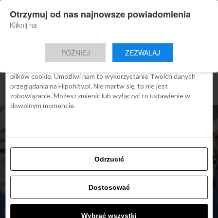
×
Otrzymuj od nas najnowsze powiadomienia
Nowa aplikacja Flipohity
Zgoda
Szczegóły
O cookies
Instalacja
Aktualne wiadomości, artykuły, TOP
Kliknij na
oferty jednym kliknięciem.
Ta strona używa plików cookies
PÓŹNIEJ
ZEZWALAJ
We Flipo robimy wszystko, aby pokazać Ci tylko te treści, które
Cię interesują. Ale do tego potrzebujemy zgody na używanie
plików cookie. Umożliwi nam to wykorzystanie Twoich danych
przeglądania na Flipohity.pl. Nie martw się, to nie jest
zobowiązanie. Możesz zmienić lub wyłączyć to ustawienie w
dowolnym momencie.
Odrzucić
Dostosować
ARTYKUŁY
Wybrać wszystki