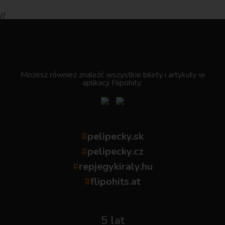
//
.
Możesz również znaleźć wszystkie bilety i artykuły w
aplikacji Flipohity:
#
pelipecky.sk
#
pelipecky.cz
#
repjegykiraly.hu
#
flipohits.at
5 lat