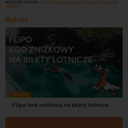
RELATED TOPICS:
LOTNISKO HAMAD
,
LOTY QATAR AIRWAYS
,
QATAR
AIRWAYS
Rabaty
RABATY
Flipo: kod zniżkowy na bilety lotnicze