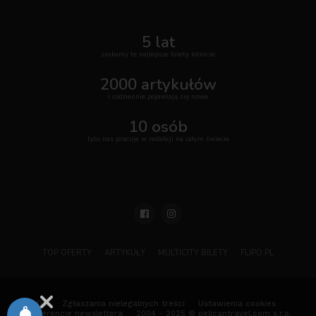
5 lat
szukamy te najlepsze bilety lotnicze
2000 artykułów
i codziennie pojawiają się nowe
10 osób
tylu nas pracuje w redakcji na całym świecie
TOP OFERTY
ARTYKUŁY
MULTICITY BILETY
FLIPO.PL
ODO
Zgłaszania nielegalnych treści
Ustawienia cookies
Preferencje newslettera
2004 - 2025 © pelicantravel.com s.r.o.