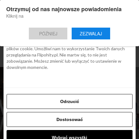
×
Otrzymuj od nas najnowsze powiadomienia
Nowa aplikacja Flipohity
Zgoda
Szczegóły
O cookies
Instalacja
Aktualne wiadomości, artykuły, TOP
Kliknij na
oferty jednym kliknięciem.
Ta strona używa plików cookies
PÓŹNIEJ
ZEZWALAJ
We Flipo robimy wszystko, aby pokazać Ci tylko te treści, które
Cię interesują. Ale do tego potrzebujemy zgody na używanie
plików cookie. Umożliwi nam to wykorzystanie Twoich danych
przeglądania na Flipohity.pl. Nie martw się, to nie jest
zobowiązanie. Możesz zmienić lub wyłączyć to ustawienie w
dowolnym momencie.
Odrzucić
Dostosować
ARTYKUŁY
Doha: inteligentne roboty
Wybrać wszystki