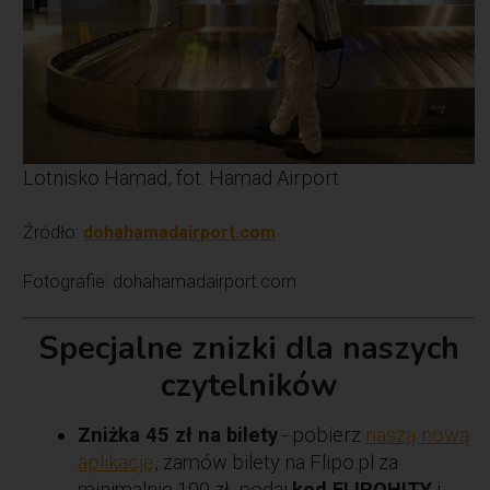
Lotnisko Hamad, fot. Hamad Airport
Źródło:
dohahamadairport.com
Fotografie: dohahamadairport.com
Specjalne znizki dla naszych
czytelników
Zniżka 45 zł na bilety
- pobierz
naszą nową
aplikację
, zamów bilety na Flipo.pl za
minimalnie 100 zł, podaj
kod FLIPOHITY
i