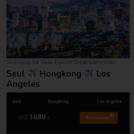
Seul nocą, fot. Sean Pavone Dreamstime.com
Seul
Hongkong
Los
Angeles
Seul
Hongkong
Los Angeles
od
1680
zł
Rezerwacja