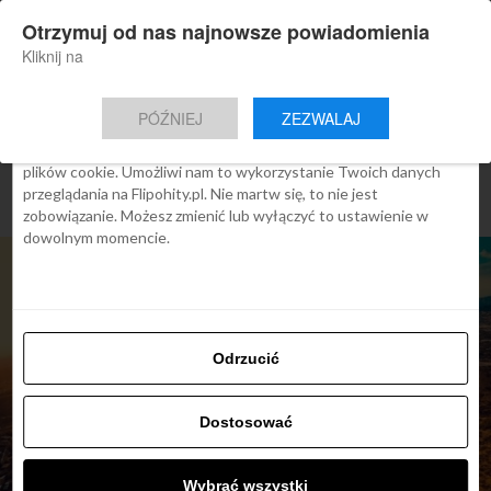
×
Otrzymuj od nas najnowsze powiadomienia
Nowa aplikacja Flipohity
Zgoda
Szczegóły
O cookies
Instalacja
Aktualne wiadomości, artykuły, TOP
Kliknij na
oferty jednym kliknięciem.
Ta strona używa plików cookies
PÓŹNIEJ
ZEZWALAJ
We Flipo robimy wszystko, aby pokazać Ci tylko te treści, które
Cię interesują. Ale do tego potrzebujemy zgody na używanie
plików cookie. Umożliwi nam to wykorzystanie Twoich danych
przeglądania na Flipohity.pl. Nie martw się, to nie jest
zobowiązanie. Możesz zmienić lub wyłączyć to ustawienie w
dowolnym momencie.
Odrzucić
Dostosować
TOP OFERTY
Podróż dookoła świata:
Wybrać wszystki