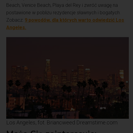
Beach, Venice Beach, Playa del Rey i zwróć uwagę na
postawione w pobliżu rezydencje sławnych i bogatych.
Zobacz:
9 powodów, dla których warto odwiedzić Los
Angeles.
Los Angeles, fot. Briancweed Dreamstime.com