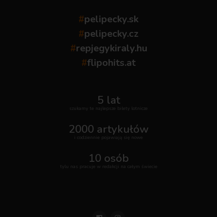
#
pelipecky.sk
#
pelipecky.cz
#
repjegykiraly.hu
#
flipohits.at
5 lat
szukamy te najlepsze bilety lotnicze
2000 artykułów
i codziennie pojawiają się nowe
10 osób
tylu nas pracuje w redakcji na całym świecie