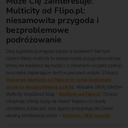
Może Cię zainteresuje:
Multicity od Flipo.pl:
niesamowita przygoda i
bezproblemowe
podróżowanie
Dwa tygodnie pomiędzy barem a leżakiem? Nie tym
razem! Bilety multicity to niesamowita przygoda podczas
której nie będziesz się nudzić i z otwartymi oczami czekać
na kolejne zapierające dech w piersiach widoki. Zobacz:
Dlaczego Multicity od Flipo.pl to opcja doskonała
opcja na niezapomnianą podróż
. Aktualne oferty biletów
Multicity znajdziesz tutaj –
Multicity od Flipo.pl.
Chcesz
otrzymać ofertę szytą na miarę? Napisz co i kiedy
chciałbyś zobaczyć, nasi agenci przygotują dla Ciebie
idealną kombinację lotów –
Multicity / Mój sposób.