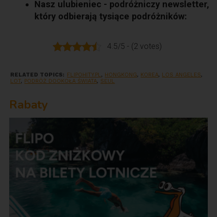
Nasz ulubieniec - podróżniczy newsletter,
który odbierają tysiące podróżników:
4.5/5 - (2 votes)
RELATED TOPICS:
FLIPOHITY.PL
,
HONGKONG
,
KOREA
,
LOS ANGELES
,
LOT
,
PODRÓŻ DOOKOŁA ŚWIATA
,
SEUL
Rabaty