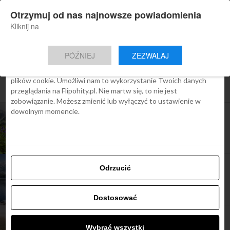
×
Otrzymuj od nas najnowsze powiadomienia
Nowa aplikacja Flipohity
Zgoda
Szczegóły
O cookies
Instalacja
Aktualne wiadomości, artykuły, TOP
Kliknij na
oferty jednym kliknięciem.
Ta strona używa plików cookies
PÓŹNIEJ
ZEZWALAJ
We Flipo robimy wszystko, aby pokazać Ci tylko te treści, które
Cię interesują. Ale do tego potrzebujemy zgody na używanie
plików cookie. Umożliwi nam to wykorzystanie Twoich danych
All posts tagged "słowackie góry"
przeglądania na Flipohity.pl. Nie martw się, to nie jest
zobowiązanie. Możesz zmienić lub wyłączyć to ustawienie w
dowolnym momencie.
ARTYKUŁY
Najpiękniejsze szlaki górskie na Słowacji, loty z
Gdańska w słowackie Tatry od 203 zł
ARTYKUŁY
Odrzucić
12 najlepszych hoteli w słowackich Tatrach
Dostosować
ARTYKUŁY
Region Orawa: ciekawe miejsca na Słowacji
Wybrać wszystki