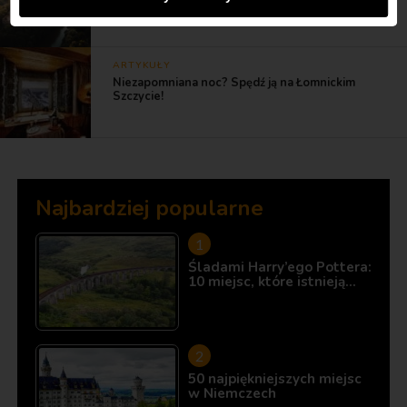
ARTYKUŁY
Niezapomniana noc? Spędź ją na Łomnickim
Szczycie!
Najbardziej popularne
Śladami Harry’ego Pottera:
10 miejsc, które istnieją…
50 najpiękniejszych miejsc
w Niemczech