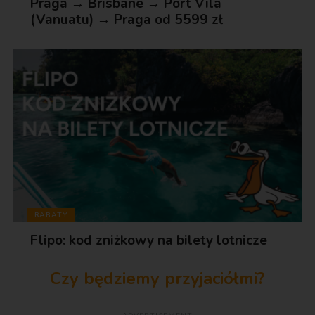
Praga → Brisbane → Port Vila
(Vanuatu) → Praga od 5599 zł
RABATY
Flipo: kod zniżkowy na bilety lotnicze
Czy będziemy przyjaciółmi?
ADVERTISEMENT