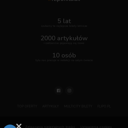
5 lat
szukamy te najlepsze bilety lotnicze
2000 artykułów
i codziennie pojawiają się nowe
10 osób
tylu nas pracuje w redakcji na całym świecie
TOP OFERTY
ARTYKUŁY
MULTICITY BILETY
FLIPO.PL
ODO
Zgłaszania nielegalnych treści
Ustawienia cookies