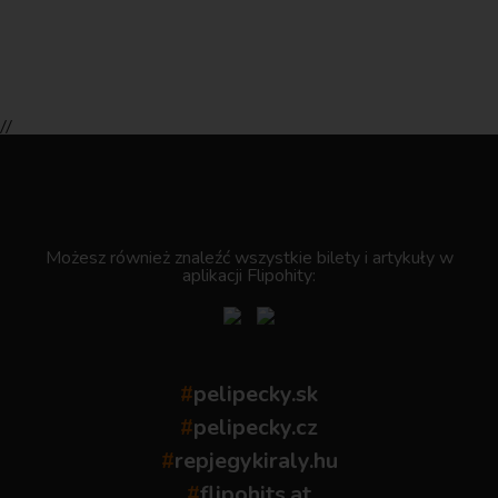
//
.
Możesz również znaleźć wszystkie bilety i artykuły w
aplikacji Flipohity:
#
pelipecky.sk
#
pelipecky.cz
#
repjegykiraly.hu
#
flipohits.at