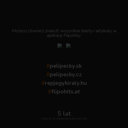
.
Możesz również znaleźć wszystkie bilety i artykuły w
aplikacji Flipohity:
#
pelipecky.sk
#
pelipecky.cz
#
repjegykiraly.hu
#
flipohits.at
5 lat
szukamy te najlepsze bilety lotnicze