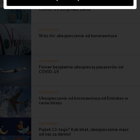
Flipo: w przypadku pozytywnego testu na
COVID-19 otrzymasz zwrot
ARTYKUŁY
Wizz Air: ubezpieczenie od koronawirusa
ARTYKUŁY
Finnair bezpłatnie ubezpieczą pasażerów od
COVID-19
ARTYKUŁY
Ubezpieczenie od koronawirusa od Emirates w
cenie biletu
ARTYKUŁY
Piątek 13-tego? Kub bilet, ubezpieczenie masz
od nas za darmo!