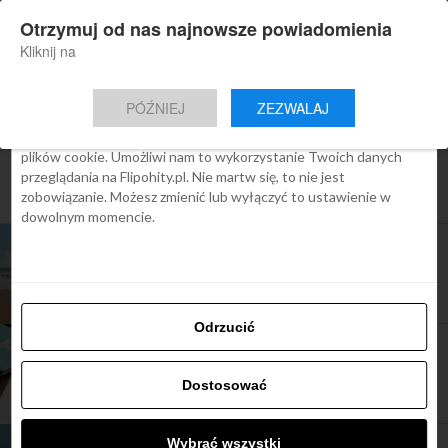
×
Otrzymuj od nas najnowsze powiadomienia
Nowa aplikacja Flipohity
Zgoda
Szczegóły
O cookies
Instalacja
Aktualne wiadomości, artykuły, TOP
Kliknij na
oferty jednym kliknięciem.
Ta strona używa plików cookies
PÓŹNIEJ
ZEZWALAJ
We Flipo robimy wszystko, aby pokazać Ci tylko te treści, które
Cię interesują. Ale do tego potrzebujemy zgody na używanie
plików cookie. Umożliwi nam to wykorzystanie Twoich danych
All posts tagged "ubezpieczenie
przeglądania na Flipohity.pl. Nie martw się, to nie jest
podróży"
zobowiązanie. Możesz zmienić lub wyłączyć to ustawienie w
dowolnym momencie.
ARTYKUŁY
Ubezpieczenie podróżne – komfort i poczucie
bezpieczeństwa
Odrzucić
ARTYKUŁY
Dlaczego warto wykupić ubezpieczenie
podróży?
Dostosować
Wybrać wszystki
ARTYKUŁY