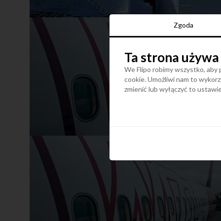
Zgoda
Ta strona używa
We Flipo robimy wszystko, aby p
cookie. Umożliwi nam to wykorzy
zmienić lub wyłączyć to ustaw