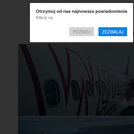
TOP OF
Otrzymuj od nas najnowsze powiadomienia
Kliknij na
All posts ta
PÓŹNIEJ
ZEZWALAJ