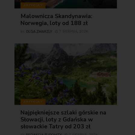
ARTYKUŁY
Malownicza Skandynawia:
Norwegia, loty od 188 zł
OLGA ZMARZLY
7 SIERPNIA, 2026
BY
ARTYKUŁY
Najpiękniejsze szlaki górskie na
Słowacji, loty z Gdańska w
słowackie Tatry od 203 zł
7 SIERPNIA, 2026