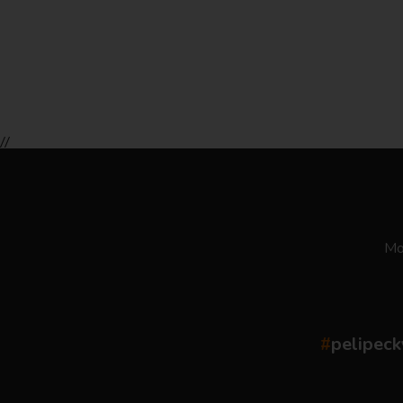
//
Moż
#
pelipeck