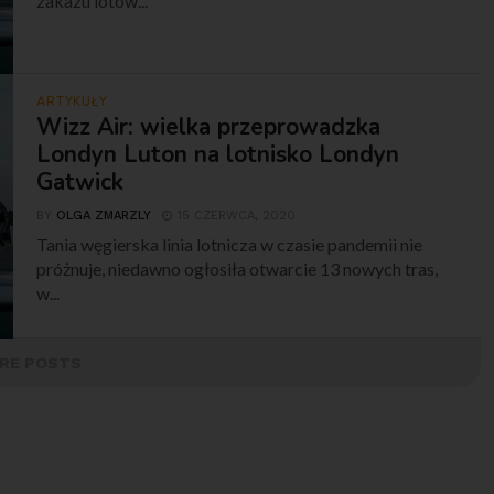
zakazu lotów...
ARTYKUŁY
Wizz Air: wielka przeprowadzka
Londyn Luton na lotnisko Londyn
Gatwick
BY
OLGA ZMARZLY
15 CZERWCA, 2020
Tania węgierska linia lotnicza w czasie pandemii nie
próżnuje, niedawno ogłosiła otwarcie 13 nowych tras,
w...
RE POSTS