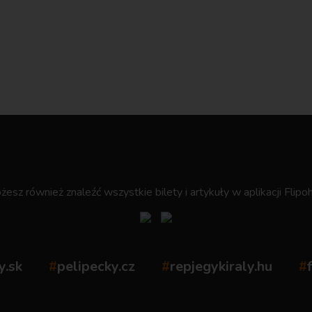
.
esz również znaleźć wszystkie bilety i artykuły w aplikacji Flipoh
y.sk
#
pelipecky.cz
#
repjegykiraly.hu
#