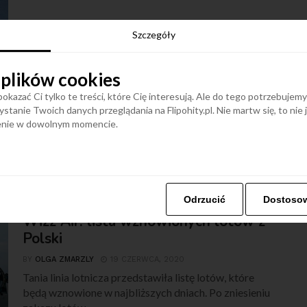
Szczegóły
ARTYKUŁY
Nowe bazy Wizz Air: Bacău,
Dortmund, Tirana, Lwów i Sankt
 plików cookies
Petersburg
okazać Ci tylko te treści, które Cię interesują. Ale do tego potrzebujem
stanie Twoich danych przeglądania na Flipohity.pl. Nie martw się, to nie
BY
OLGA ZMARZLY
23 CZERWCA, 2020
ienie w dowolnym momencie.
Pandemia nowego koronawirusa spowodowała
ogromne straty w ruchu lotniczym. Miliony
anulowanych połączeń, zakazy lotów, bankructwa,
ale...
Odrzucić
Dostoso
ARTYKUŁY
Wizz Air: lista wznowionych lotów z
Polski
BY
OLGA ZMARZLY
19 CZERWCA, 2020
Tania linia lotnicza przedstawiła listę lotów, które
będą wznowione w najbliższych dniach. Po zniesieniu