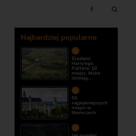
Najbardziej popularne
Śladami
Harry’ego
Pottera: 10
miejsc, które
istnieją…
50
najpiękniejszych
miejsc w
Niemczech
Jak wyrobić