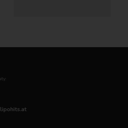
ity:
flipohits.at