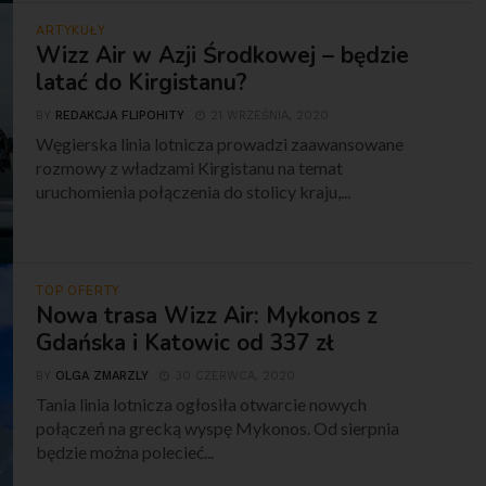
ARTYKUŁY
Wizz Air w Azji Środkowej – będzie
latać do Kirgistanu?
BY
REDAKCJA FLIPOHITY
21 WRZEŚNIA, 2020
Węgierska linia lotnicza prowadzi zaawansowane
rozmowy z władzami Kirgistanu na temat
uruchomienia połączenia do stolicy kraju,...
TOP OFERTY
Nowa trasa Wizz Air: Mykonos z
Gdańska i Katowic od 337 zł
BY
OLGA ZMARZLY
30 CZERWCA, 2020
Tania linia lotnicza ogłosiła otwarcie nowych
połączeń na grecką wyspę Mykonos. Od sierpnia
będzie można polecieć...