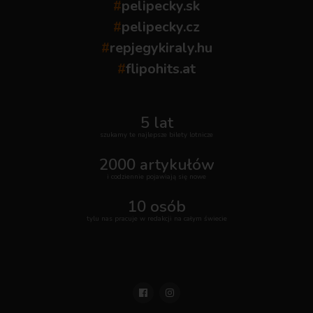
#
pelipecky.sk
#
pelipecky.cz
#
repjegykiraly.hu
#
flipohits.at
5 lat
szukamy te najlepsze bilety lotnicze
2000 artykułów
i codziennie pojawiają się nowe
10 osób
tylu nas pracuje w redakcji na całym świecie