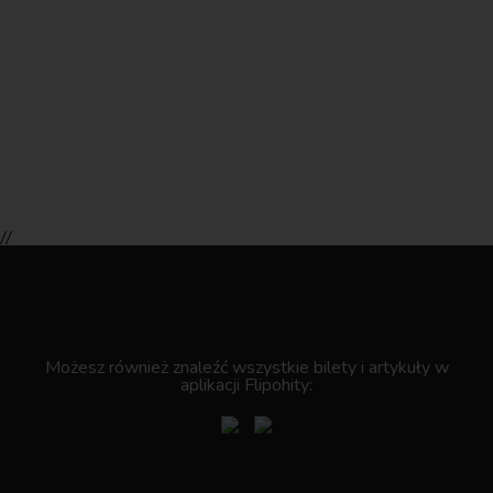
//
.
Możesz również znaleźć wszystkie bilety i artykuły w
aplikacji Flipohity: