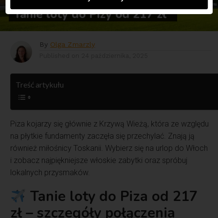
TOP OFERTY
Tanie loty do Pizy od 217 zł
By
Olga Zmarzly
Published on
24 października, 2025
Treść artykułu
Piza kojarzy się głównie z Krzywą Wieżą, która ze względu
na płytkie fundamenty zaczęła się przechylać. Znają ją
również miłośnicy Toskanii. Wybierz się na urlop do Włoch
i zobacz najpiękniejsze włoskie zabytki oraz spróbuj
lokalnych przysmaków.
Tanie loty do Piza od 217
zł – szczegóły połączenia