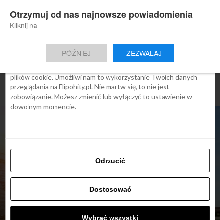
×
Otrzymuj od nas najnowsze powiadomienia
Nowa aplikacja Flipohity
Zgoda
Szczegóły
O cookies
Instalacja
Aktualne wiadomości, artykuły, TOP
Kliknij na
oferty jednym kliknięciem.
Ta strona używa plików cookies
PÓŹNIEJ
ZEZWALAJ
We Flipo robimy wszystko, aby pokazać Ci tylko te treści, które
Cię interesują. Ale do tego potrzebujemy zgody na używanie
plików cookie. Umożliwi nam to wykorzystanie Twoich danych
przeglądania na Flipohity.pl. Nie martw się, to nie jest
zobowiązanie. Możesz zmienić lub wyłączyć to ustawienie w
dowolnym momencie.
Odrzucić
Dostosować
Wybrać wszystki