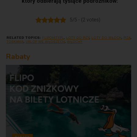
który odbierają tysiące podróżników:
5/5 - (2 votes)
RELATED TOPICS:
FLIPOHITY.PL
,
LOTY DO PIZY
,
LOTY DO WŁOCH
,
PIZA
,
TOSKANIA
,
URLOP WE WŁOSZECH
,
WŁOCHY
Rabaty
RABATY