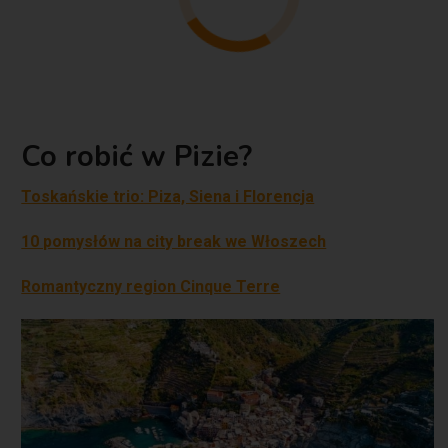
Co robić w Pizie?
Toskańskie trio: Piza, Siena i Florencja
10 pomysłów na city break we Włoszech
Romantyczny region Cinque Terre