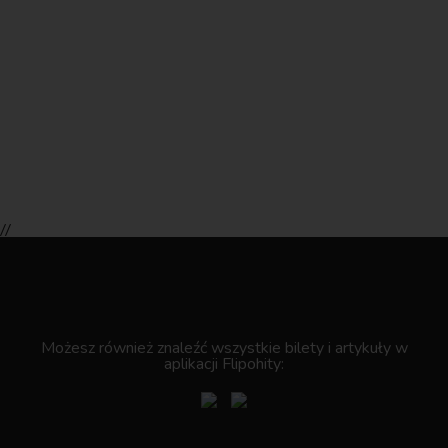
//
.
Możesz również znaleźć wszystkie bilety i artykuły w
aplikacji Flipohity: