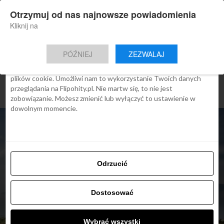
×
Otrzymuj od nas najnowsze powiadomienia
Nowa aplikacja Flipohity
Zgoda
Szczegóły
O cookies
Instalacja
Aktualne wiadomości, artykuły, TOP
Kliknij na
oferty jednym kliknięciem.
Ta strona używa plików cookies
PÓŹNIEJ
ZEZWALAJ
We Flipo robimy wszystko, aby pokazać Ci tylko te treści, które
Cię interesują. Ale do tego potrzebujemy zgody na używanie
plików cookie. Umożliwi nam to wykorzystanie Twoich danych
przeglądania na Flipohity.pl. Nie martw się, to nie jest
zobowiązanie. Możesz zmienić lub wyłączyć to ustawienie w
dowolnym momencie.
Odrzucić
Dostosować
TOP OFERTY
Wybrać wszystki