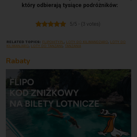
który odbierają tysiące podróżników:
5/5 - (3 votes)
RELATED TOPICS:
FLIPOHITY.PL
,
LOTY DO KILIMANDŻARO
,
LOTY DO
KILIMANJARO
,
LOTY DO TANZANII
,
TANZANIA
Rabaty