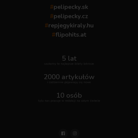
#
pelipecky.sk
#
pelipecky.cz
#
repjegykiraly.hu
#
flipohits.at
5 lat
szukamy te najlepsze bilety lotnicze
2000 artykułów
i codziennie pojawiają się nowe
10 osób
tylu nas pracuje w redakcji na całym świecie