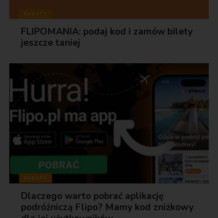
RABATY
FLIPOMANIA: podaj kod i zamów bilety
jeszcze taniej
RABATY
Dlaczego warto pobrać aplikację
podróżniczą Flipo? Mamy kod zniżkowy