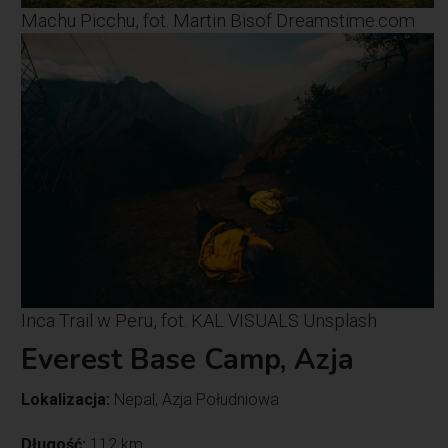
Machu Picchu, fot. Martin Bisof Dreamstime.com
Inca Trail w Peru, fot. KAL VISUALS Unsplash
Everest Base Camp, Azja
Lokalizacja:
Nepal, Azja Południowa
Długość:
112 km