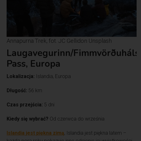
Annapurna Trek, fot. JC Gellidon Unsplash
Laugavegurinn/Fimmvörðuháls
Pass, Europa
Lokalizacja:
Islandia, Europa
Długość:
56 km
Czas przejścia:
5 dni
Kiedy się wybrać?
Od czerwca do września
Islandia jest piękna zimą
, Islandia jest piękna latem –
każda pora roku pokazuje inne odcienie jej wyjątkowości.