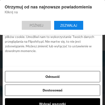
×
Otrzymuj od nas najnowsze powiadomienia
Nowa aplikacja Flipohity
Zgoda
Szczegóły
O cookies
Instalacja
Aktualne wiadomości, artykuły, TOP
Kliknij na
oferty jednym kliknięciem.
Ta strona używa plików cookies
PÓŹNIEJ
ZEZWALAJ
We Flipo robimy wszystko, aby pokazać Ci tylko te treści, które
Cię interesują. Ale do tego potrzebujemy zgody na używanie
plików cookie. Umożliwi nam to wykorzystanie Twoich danych
przeglądania na Flipohity.pl. Nie martw się, to nie jest
zobowiązanie. Możesz zmienić lub wyłączyć to ustawienie w
dowolnym momencie.
Odrzucić
Dostosować
ARTYKUŁY
Wybrać wszystki