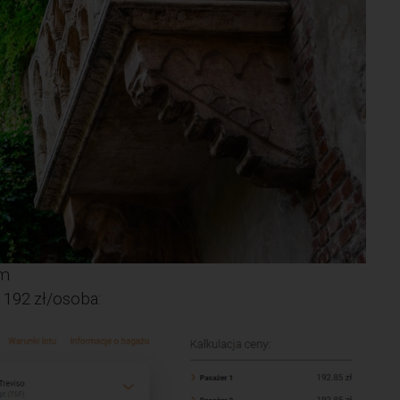
om
 192 zł/osoba: