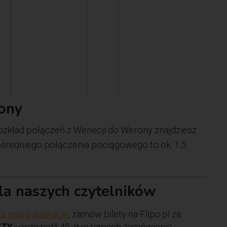
ony
ozkład połączeń z Wenecji do Werony znajdziesz
ośredniego połączenia pociągowego to ok. 1,5
dla naszych czytelników
ą nową aplikację
, zamów bilety na Flipo.pl za
ITY
i oszczędź 45 zł w ramach zamówienia.