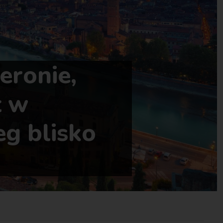
eronie,
ł w
eg blisko