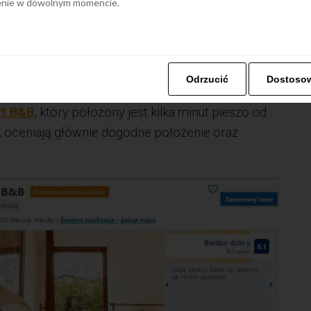
ienie w dowolnym momencie.
ronie
zyciąga zakochanych, którzy chcą zobaczyć Casa di
kiego dramatu “Romeo i Julia”. Przespaceruj się
Odrzucić
Dostoso
czuj się naprawdę jak w mieście zakochanych.
t B&B
, który położony jest kilka minut pieszo od
, oceniają głównie dogodne położenie oraz