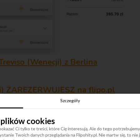
reviso (Wenecji) z Berlina
ji) ZAREZERWUJESZ na flipo.pl
Szczegóły
kę bagażu podręcznego do 5 kg 20x40x25 cm
,
 plików cookies
cym fotelem. Przy rezerwacji na flipo.pl można
okazać Ci tylko te treści, które Cię interesują. Ale do tego potrzebujem
cia i bagaż rejestrowany.
stanie Twoich danych przeglądania na Flipohity.pl. Nie martw się, to nie