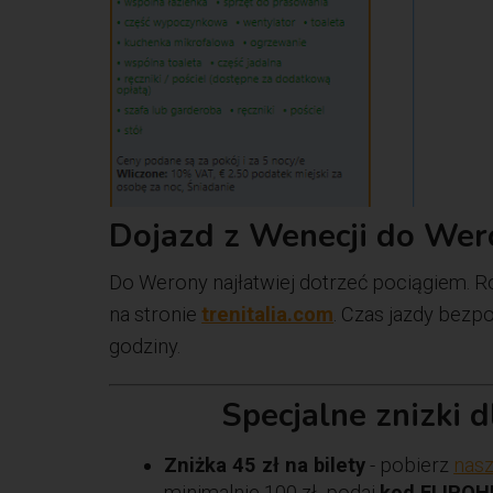
Dojazd z Wenecji do Wer
Do Werony najłatwiej dotrzeć pociągiem. R
na stronie
trenitalia.com
. Czas jazdy bezp
godziny.
Specjalne znizki 
Zniżka 45 zł na bilety
- pobierz
nasz
minimalnie 100 zł, podaj
kod FLIPOH