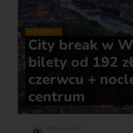
TOP OFERTY
City break w W
bilety od 192 z
czerwcu + nocl
centrum
By
Olga Zmarzly