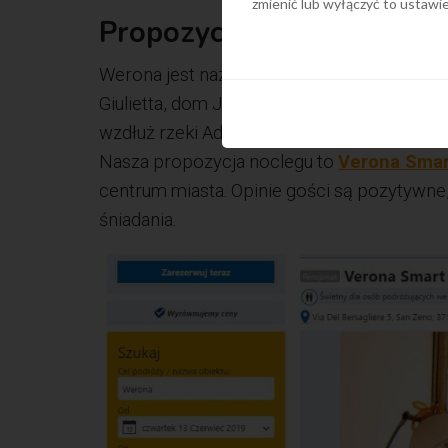
zmienić lub wyłączyć to ustaw
Propozycja noclegu w We
Werona jest nazywana miastem miłości. Pr
Giulietta, dom Julii, bohaterka szekspirows
wzdłuż rzeki Adige o zachodzie słońca i po
Nasza propozycja noclegu to
Verona Smar
centrum miasta. Opinie gości są pozytywne
śniadania.