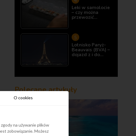
Leki w samolocie
– czy można
przewozić…
Lotnisko Paryż-
Beauvais (BVA) –
dojazd z i do…
Polecane artykuły
O cookies
y zgody na używanie plików
 jest zobowiązanie. Możesz