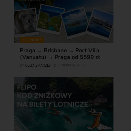
ARTYKUŁY
Praga → Brisbane → Port Vila
(Vanuatu) → Praga od 5599 zł
OLGA ZMARZLY
6 SIERPNIA, 2026
BY