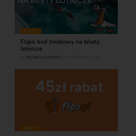
RABATY
Flipo: kod zniżkowy na bilety
lotnicze
REDAKCJA FLIPOHITY
6 SIERPNIA, 2026
BY
RABATY