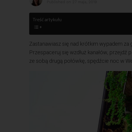
Published on
27 maja, 2019
Treść artykułu
Zastanawiasz się nad krótkim wypadem za g
Przespaceruj się wzdłuż kanałów, przejdź pr
ze sobą drugą połówkę, spędźcie noc w We