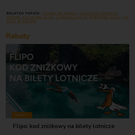
RELATED TOPICS:
COLMAR WE FRANCJI
,
KOLOROWE MIASTA W
EUROPIE
,
KOLOROWE ULICE
,
LA MURALLA ROJA
,
PRZEPIĘKNE ULICE
,
TOP
ULICE W EUROPIE
Rabaty
RABATY
Flipo: kod zniżkowy na bilety lotnicze