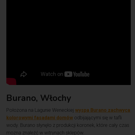
Burano, Włochy
Położona na Lagunie Weneckiej
wyspa Burano zachwyca
kolorowymi fasadami domów
odbijającymi się w tafli
wody. Burano słynęło z produkcji koronek, które cały czas
można znaleźć w witrynach sklepów.