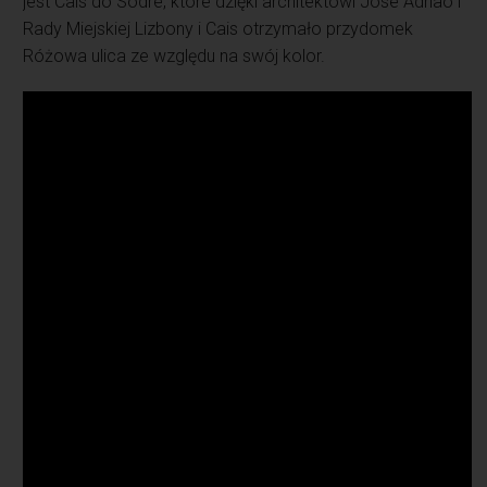
jest Cais do Sodré, które dzięki architektowi Jose Adriao i
Rady Miejskiej Lizbony i Cais otrzymało przydomek
Różowa ulica ze względu na swój kolor.