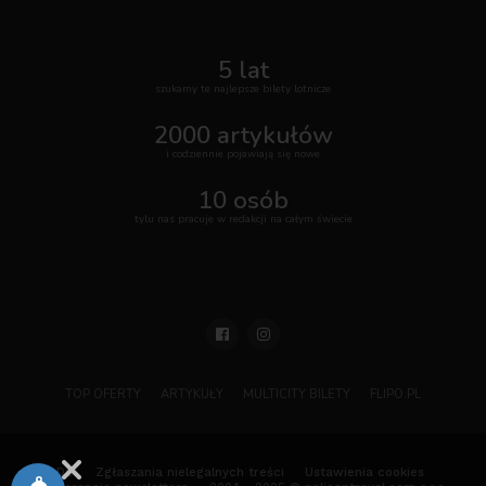
5 lat
szukamy te najlepsze bilety lotnicze
2000 artykułów
i codziennie pojawiają się nowe
10 osób
tylu nas pracuje w redakcji na całym świecie
TOP OFERTY
ARTYKUŁY
MULTICITY BILETY
FLIPO.PL
ODO
Zgłaszania nielegalnych treści
Ustawienia cookies