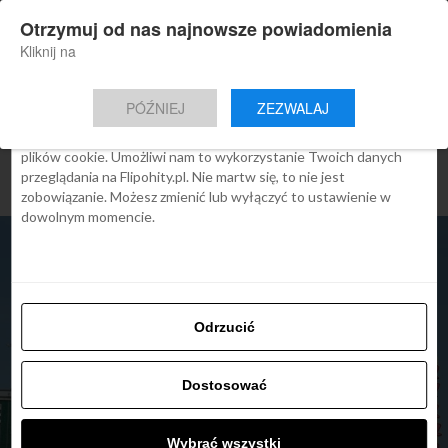
×
Otrzymuj od nas najnowsze powiadomienia
Nowa aplikacja Flipohity
Zgoda
Szczegóły
O cookies
Instalacja
Aktualne wiadomości, artykuły, TOP
Kliknij na
oferty jednym kliknięciem.
Ta strona używa plików cookies
PÓŹNIEJ
ZEZWALAJ
We Flipo robimy wszystko, aby pokazać Ci tylko te treści, które
Cię interesują. Ale do tego potrzebujemy zgody na używanie
plików cookie. Umożliwi nam to wykorzystanie Twoich danych
przeglądania na Flipohity.pl. Nie martw się, to nie jest
zobowiązanie. Możesz zmienić lub wyłączyć to ustawienie w
dowolnym momencie.
Odrzucić
Dostosować
Wybrać wszystki