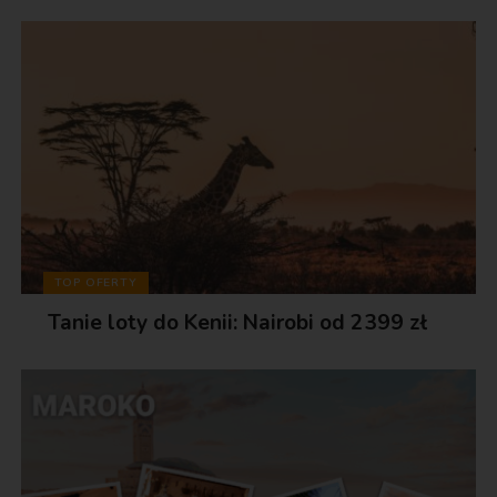
TOP OFERTY
Tanie loty do Kenii: Nairobi od 2399 zł