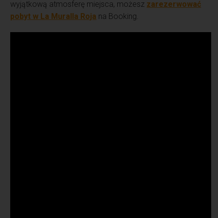
wyjątkową atmosferę miejsca, możesz
zarezerwować
pobyt w La Muralla Roja
na Booking.