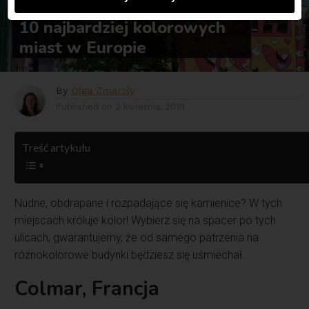
ARTYKUŁY
10 najbardziej kolorowych
miast w Europie
By
Olga Zmarzly
Published on
2 kwietnia, 2019
Treść artykułu
Nudne, obdrapane i rozpadające się kamienice? W tych
miejscach króluje kolor! Wybierz się na spacer po tych
ulicach, gwarantujemy, że od samego patrzenia na
różnokolorowe budynki będziesz się uśmiechał.
Colmar, Francja