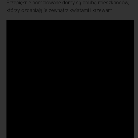
Przepięknie pomalowane domy są chlubą mieszkańców,
którzy ozdabiają je zewnątrz kwiatami i krzewami.