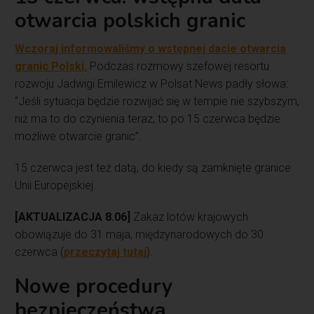
otwarcia polskich granic
Wczoraj informowaliśmy o wstępnej dacie otwarcia
granic Polski.
Podczas rozmowy szefowej resortu
rozwoju Jadwigi Emilewicz w Polsat News padły słowa:
“Jeśli sytuacja będzie rozwijać się w tempie nie szybszym,
niż ma to do czynienia teraz, to po 15 czerwca będzie
możliwe otwarcie granic”.
15 czerwca jest też datą, do kiedy są zamknięte granice
Unii Europejskiej.
[AKTUALIZACJA 8.06]
Zakaz lotów krajowych
obowiązuje do 31 maja, międzynarodowych do 30
czerwca (
przeczytaj tutaj
).
Nowe procedury
bezpieczeństwa