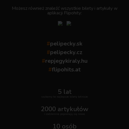
Możesz również znaleźć wszystkie bilety i artykuły w
aplikacji Flipohity:
#
pelipecky.sk
#
pelipecky.cz
#
repjegykiraly.hu
#
flipohits.at
5 lat
szukamy te najlepsze bilety lotnicze
2000 artykułów
i codziennie pojawiają się nowe
10 osób