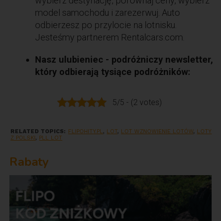
wybierz destynację, porównaj ceny, wybierz
model samochodu i zarezerwuj. Auto
odbierzesz po przylocie na lotnisku.
Jesteśmy partnerem Rentalcars.com.
Nasz ulubieniec - podróżniczy newsletter,
który odbierają tysiące podróżników:
5/5 - (2 votes)
RELATED TOPICS:
FLIPOHITY.PL
,
LOT
,
LOT WZNOWIENIE LOTÓW
,
LOTY
Z POLSKI
,
PLL LOT
Rabaty