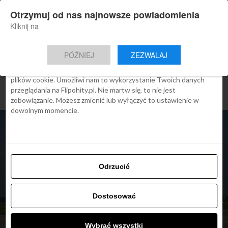
×
Otrzymuj od nas najnowsze powiadomienia
Nowa aplikacja Flipohity
Zgoda
Szczegóły
O cookies
Instalacja
Aktualne wiadomości, artykuły, TOP
Kliknij na
oferty jednym kliknięciem.
Ta strona używa plików cookies
PÓŹNIEJ
ZEZWALAJ
We Flipo robimy wszystko, aby pokazać Ci tylko te treści, które
Cię interesują. Ale do tego potrzebujemy zgody na używanie
plików cookie. Umożliwi nam to wykorzystanie Twoich danych
przeglądania na Flipohity.pl. Nie martw się, to nie jest
zobowiązanie. Możesz zmienić lub wyłączyć to ustawienie w
dowolnym momencie.
Odrzucić
Dostosować
ARTYKUŁY
Wybrać wszystki