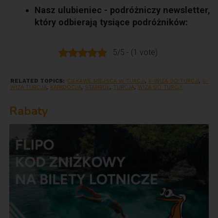
Nasz ulubieniec - podróżniczy newsletter,
który odbierają tysiące podróżników:
5/5 - (1 vote)
RELATED TOPICS:
CIEKAWE MIEJSCA W TURCJI
,
E-WIZA DO TURCJI
,
E-
WIZA TURCJA
,
KAPADOCJA
,
STAMBUŁ
,
TURCJA
,
WIZA DO TURCJI
Rabaty