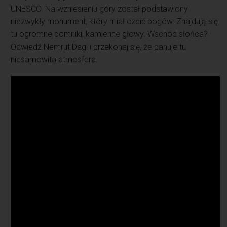
UNESCO. Na wzniesieniu góry został podstawiony
niezwykły monument, który miał czcić bogów. Znajdują się
tu ogromne pomniki, kamienne głowy. Wschód słońca?
Odwiedź Nemrut Dagi i przekonaj się, że panuje tu
niesamowita atmosfera.