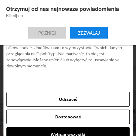
×
Otrzymuj od nas najnowsze powiadomienia
Nowa aplikacja Flipohity
Zgoda
Szczegóły
O cookies
Instalacja
Aktualne wiadomości, artykuły, TOP
Kliknij na
oferty jednym kliknięciem.
Ta strona używa plików cookies
PÓŹNIEJ
ZEZWALAJ
We Flipo robimy wszystko, aby pokazać Ci tylko te treści, które
Cię interesują. Ale do tego potrzebujemy zgody na używanie
plików cookie. Umożliwi nam to wykorzystanie Twoich danych
przeglądania na Flipohity.pl. Nie martw się, to nie jest
zobowiązanie. Możesz zmienić lub wyłączyć to ustawienie w
dowolnym momencie.
Odrzucić
Dostosować
ARTYKUŁY
Wybrać wszystki