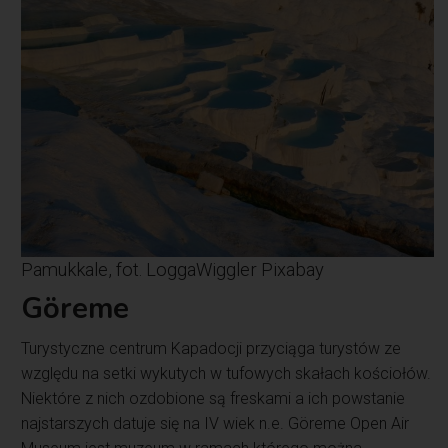
Pamukkale, fot. LoggaWiggler Pixabay
Göreme
Turystyczne centrum Kapadocji przyciąga turystów ze
względu na setki wykutych w tufowych skałach kościołów.
Niektóre z nich ozdobione są freskami a ich powstanie
najstarszych datuje się na IV wiek n.e. Göreme Open Air