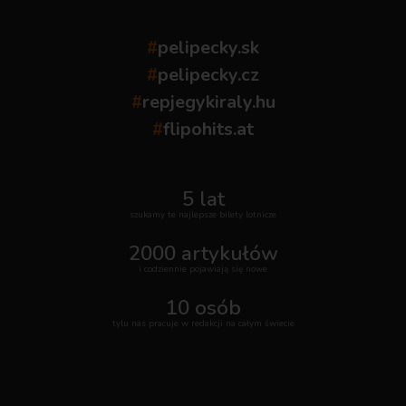
#
pelipecky.sk
#
pelipecky.cz
#
repjegykiraly.hu
#
flipohits.at
5 lat
szukamy te najlepsze bilety lotnicze
2000 artykułów
i codziennie pojawiają się nowe
10 osób
tylu nas pracuje w redakcji na całym świecie