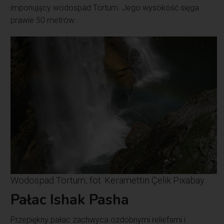
imponujący wodospad Tortum. Jego wysokość sięga
prawie 50 metrów.
Wodospad Tortum, fot. Keramettin Çelik Pixabay
Pałac Ishak Pasha
Przepiękny pałac zachwyca ozdobnymi reliefami i