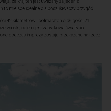
iają, że kraj ten jest uważany za jeden z
an to miejsce idealne dla poszukiwaczy przygód.
ości 42 kilometrów i półmaraton o długości 21
ze wioski, celem jest zabytkowa świątynia
ione podczas imprezy zostają przekazane na rzecz