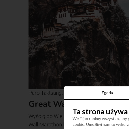
Paro Taktsang, Bhutan, fot. Sam Power Uns
Zgoda
Great Wall Marathon,
Ch
Ta strona używa
Wyścig po Wielkim Murze Chińskim to coś dl
We Flipo robimy wszystko, aby p
Wall Marathon był po raz pierwszy zorgani
cookie. Umożliwi nam to wykorzy