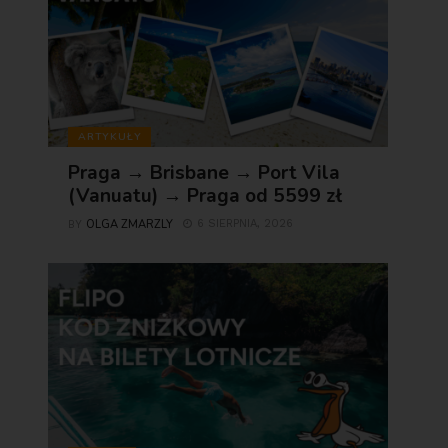
ARTYKUŁY
Praga → Brisbane → Port Vila
(Vanuatu) → Praga od 5599 zł
OLGA ZMARZLY
6 SIERPNIA, 2026
BY