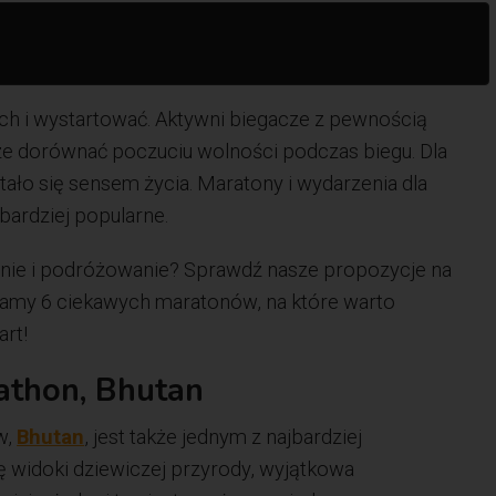
ch i wystartować. Aktywni biegacze z pewnością
oże dorównać poczuciu wolności podczas biegu. Dla
stało się sensem życia. Maratony i wydarzenia dla
 bardziej popularne.
anie i podróżowanie? Sprawdź nasze propozycje na
iamy 6 ciekawych maratonów, na które warto
art!
athon, Bhutan
w,
Bhutan
, jest także jednym z najbardziej
ę widoki dziewiczej przyrody, wyjątkowa