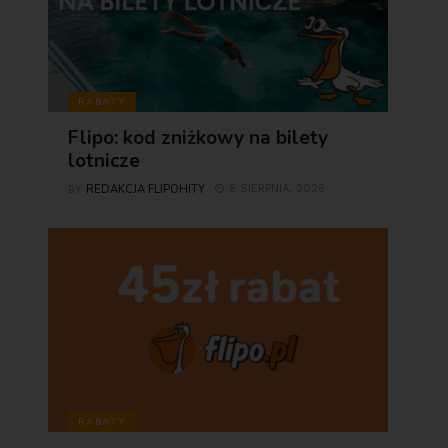
RABATY
Flipo: kod zniżkowy na bilety
lotnicze
REDAKCJA FLIPOHITY
6 SIERPNIA, 2026
BY
RABATY