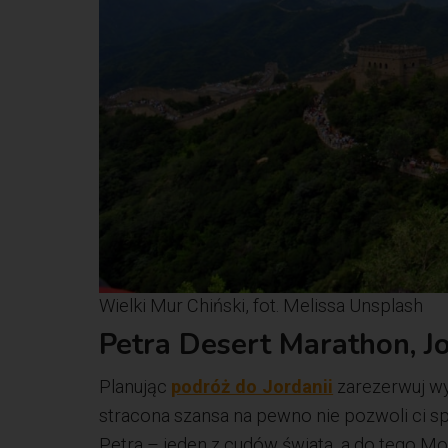
Wielki Mur Chiński, fot. Melissa Unsplash
Petra Desert Marathon, J
Planując
podróż do Jordanii
zarezerwuj wy
stracona szansa na pewno nie pozwoli ci s
Petra – jeden z cudów świata, a do tego M