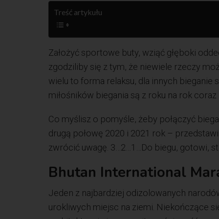
Treść artykułu
Założyć sportowe buty, wziąć głęboki odde
zgodziliby się z tym, że niewiele rzeczy m
wielu to forma relaksu, dla innych bieganie 
miłośników biegania są z roku na rok coraz
Co myślisz o pomyśle, żeby połączyć bieg
drugą połowę 2020 i 2021 rok – przedstaw
zwrócić uwagę. 3…2…1…Do biegu, gotowi, st
Bhutan International Mar
Jeden z najbardziej odizolowanych narodó
urokliwych miejsc na ziemi. Niekończące si