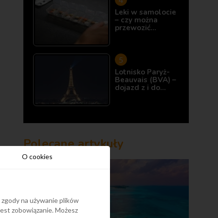
Leki w samolocie
– czy można
przewozić…
Lotnisko Paryż-
Beauvais (BVA) –
dojazd z i do…
Polecane artykuły
O cookies
y zgody na używanie plików
 jest zobowiązanie. Możesz