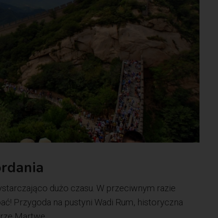
ordania
starczająco dużo czasu. W przeciwnym razie
pać! Przygoda na pustyni Wadi Rum, historyczna
orze Martwe.