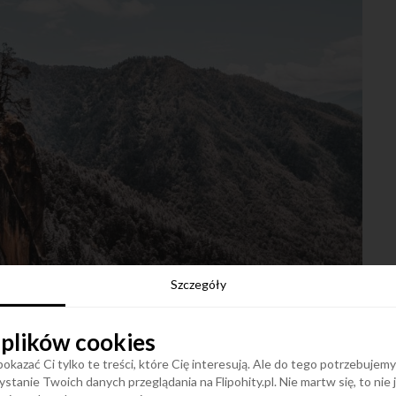
plash
Szczegóły
iny
 plików cookies
a tych, którzy uwielbiają adrenalinę. Maraton Great
okazać Ci tylko te treści, które Cię interesują. Ale do tego potrzebujem
zowany w 1999 roku – po dziś dzień uważany jest za
stanie Twoich danych przeglądania na Flipohity.pl. Nie martw się, to nie