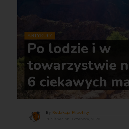
ARTYKUŁY
Po lodzie i w
towarzystwie n
6 ciekawych m
By
Redakcja Flipohity
Published on
3 czerwca, 2020