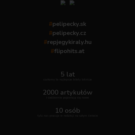
#
pelipecky.sk
#
pelipecky.cz
#
repjegykiraly.hu
#
flipohits.at
5 lat
szukamy te najlepsze bilety lotnicze
2000 artykułów
i codziennie pojawiają się nowe
10 osób
tylu nas pracuje w redakcji na całym świecie