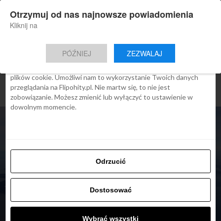
×
Otrzymuj od nas najnowsze powiadomienia
Nowa aplikacja Flipohity
Zgoda
Szczegóły
O cookies
Instalacja
Aktualne wiadomości, artykuły, TOP
Kliknij na
oferty jednym kliknięciem.
Ta strona używa plików cookies
PÓŹNIEJ
ZEZWALAJ
We Flipo robimy wszystko, aby pokazać Ci tylko te treści, które
Cię interesują. Ale do tego potrzebujemy zgody na używanie
plików cookie. Umożliwi nam to wykorzystanie Twoich danych
przeglądania na Flipohity.pl. Nie martw się, to nie jest
zobowiązanie. Możesz zmienić lub wyłączyć to ustawienie w
dowolnym momencie.
Odrzucić
ARTYKUŁY
Bilety Emirates:
Dostosować
elastyczność i bezpłatne
Wybrać wszystki