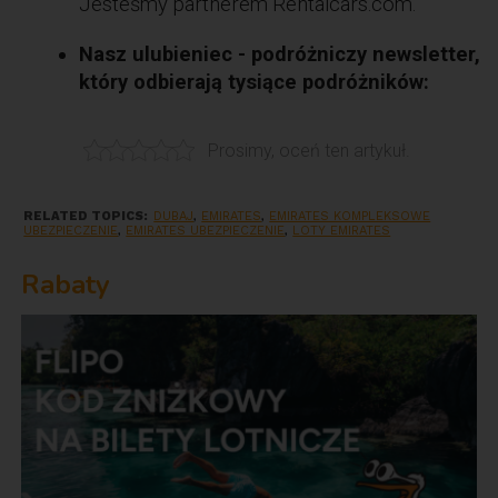
Jesteśmy partnerem Rentalcars.com.
Nasz ulubieniec - podróżniczy newsletter,
który odbierają tysiące podróżników:
Prosimy, oceń ten artykuł.
RELATED TOPICS:
DUBAJ
,
EMIRATES
,
EMIRATES KOMPLEKSOWE
UBEZPIECZENIE
,
EMIRATES UBEZPIECZENIE
,
LOTY EMIRATES
Rabaty