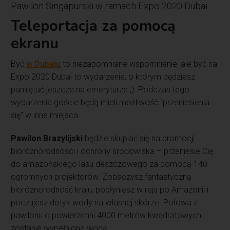
Pawilon Singapurski w ramach Expo 2020 Dubai
Teleportacja za pomocą
ekranu
Być
w Dubaju
to niezapomniane wspomnienie, ale być na
Expo 2020 Dubai to wydarzenie, o którym będziesz
pamiętać jeszcze na emeryturze ;). Podczas tego
wydarzenia goście będą mieli możliwość “przeniesienia
się” w inne miejsca.
Pawilon Brazylijski
będzie skupiać się na promocji
bioróżnorodności i ochrony środowiska – przeniesie Cię
do amazońskiego lasu deszczowego za pomocą 140
ogromnych projektorów. Zobaczysz fantastyczną
bioróżnorodność kraju, popłyniesz w rejs po Amazonii i
poczujesz dotyk wody na własnej skórze. Połowa z
pawilonu o powierzchni 4000 metrów kwadratowych
zostanie wypełniona wodą.