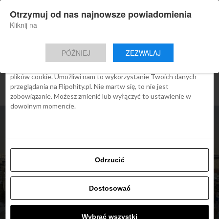
×
Otrzymuj od nas najnowsze powiadomienia
Nowa aplikacja Flipohity
Zgoda
Szczegóły
O cookies
Instalacja
Aktualne wiadomości, artykuły, TOP
Kliknij na
oferty jednym kliknięciem.
Ta strona używa plików cookies
PÓŹNIEJ
ZEZWALAJ
We Flipo robimy wszystko, aby pokazać Ci tylko te treści, które
Cię interesują. Ale do tego potrzebujemy zgody na używanie
plików cookie. Umożliwi nam to wykorzystanie Twoich danych
przeglądania na Flipohity.pl. Nie martw się, to nie jest
zobowiązanie. Możesz zmienić lub wyłączyć to ustawienie w
dowolnym momencie.
Odrzucić
Dostosować
ARTYKUŁY
Wybrać wszystki