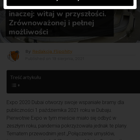
Expo 2020 Dubai – albo
inaczej: witaj w przyszłości.
Zrównoważonej i pełnej
możliwości
By
Redakcja Flipohity
Published on
19 sierpnia, 2021
Treść artykułu
Expo 2020 Dubai otworzy swoje wspaniałe bramy dla
publiczności 1 października 2021 roku w Dubaju.
Pierwotnie Expo w tym mieście miało się odbyć w
zeszłym roku, pandemia pokrzyżowała jednak te plany.
Tematem przewodnim jest „Połączenie umysłów,