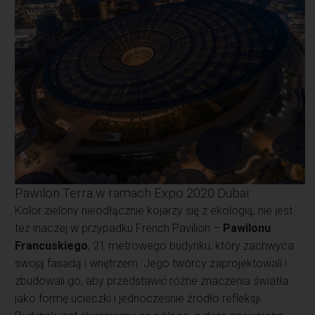
Pawilon Terra w ramach Expo 2020 Dubai
Kolor zielony nieodłącznie kojarzy się z ekologią, nie jest
też inaczej w przypadku French Pavilion –
Pawilonu
Francuskiego
, 21 metrowego budynku, który zachwyca
swoją fasadą i wnętrzem. Jego twórcy zaprojektowali i
zbudowali go, aby przedstawić różne znaczenia światła:
jako formę ucieczki i jednocześnie źródło refleksji.