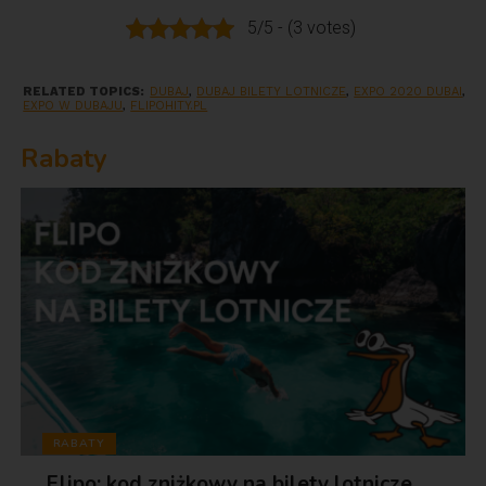
5/5 - (3 votes)
RELATED TOPICS:
DUBAJ
,
DUBAJ BILETY LOTNICZE
,
EXPO 2020 DUBAI
,
EXPO W DUBAJU
,
FLIPOHITY.PL
Rabaty
RABATY
Flipo: kod zniżkowy na bilety lotnicze