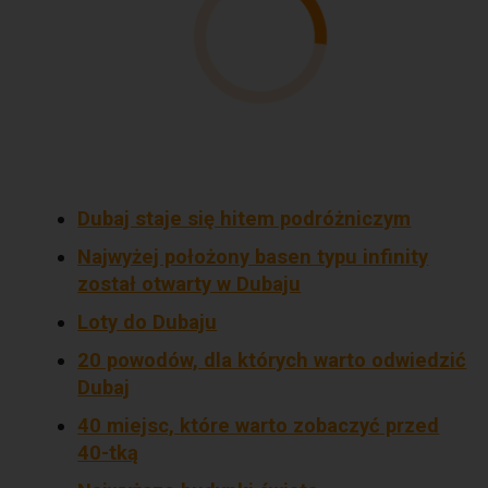
Dubaj staje się hitem podróżniczym
Najwyżej położony basen typu infinity
został otwarty w Dubaju
Loty do Dubaju
20 powodów, dla których warto odwiedzić
Dubaj
40 miejsc, które warto zobaczyć przed
40-tką