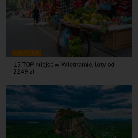
TOP OFERTY
15 TOP miejsc w Wietnamie, loty od
2249 zł