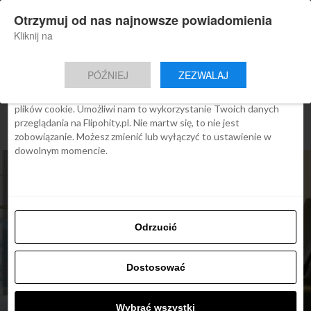
×
Otrzymuj od nas najnowsze powiadomienia
Nowa aplikacja Flipohity
Zgoda
Szczegóły
O cookies
Instalacja
Aktualne wiadomości, artykuły, TOP
Kliknij na
oferty jednym kliknięciem.
Ta strona używa plików cookies
PÓŹNIEJ
ZEZWALAJ
We Flipo robimy wszystko, aby pokazać Ci tylko te treści, które
Cię interesują. Ale do tego potrzebujemy zgody na używanie
plików cookie. Umożliwi nam to wykorzystanie Twoich danych
przeglądania na Flipohity.pl. Nie martw się, to nie jest
zobowiązanie. Możesz zmienić lub wyłączyć to ustawienie w
dowolnym momencie.
Odrzucić
ARTYKUŁY
Ceny bagażu i
Dostosować
pierwszeństwa wejścia na
Wybrać wszystki