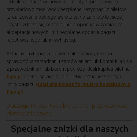
jednak “narzuca” on nowy limit miały zaproponować
przykładowo możliwość bezpłatnej rezygnacji z biletów
(zrealizowanie pełnego zwrotu sumy za bilety lotnicze).
Często zdarza się że tania linia proponuje w zamian za
akceptację nowych limit bezpłatne dodanie bagażu
rejestrowanego lub innych usług.
Aktualny limit bagażu i ewentualne zmiany można
sprawdzić w zarządzaniu zamówieniem lub kontaktując się
z przewoźnikiem lub biurem podróży. Jeśli kupiłeś bilet na
flipo.pl
, agenci sprawdzą dla Ciebie aktualne zasady i
limity bagażu
(tutaj znajdziesz formularz kontaktowy z
flipo.pl)
.
Dlaczego Flipo.pl to dobry partner przy rezerwacji
biletów lotniczych
Specjalne znizki dla naszych