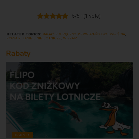
5/5 - (1 vote)
RELATED TOPICS:
BAGAŻ PODRĘCZNY
,
PIERWSZEŃSTWO WEJŚCIA
,
RYANAIR
,
TANIE LINIE LOTNICZE
,
WIZZAIR
Rabaty
RABATY