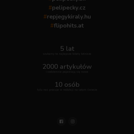
#
pelipecky.cz
#
repjegykiraly.hu
#
flipohits.at
5 lat
szukamy te najlepsze bilety lotnicze
2000 artykułów
i codziennie pojawiają się nowe
10 osób
tylu nas pracuje w redakcji na całym świecie