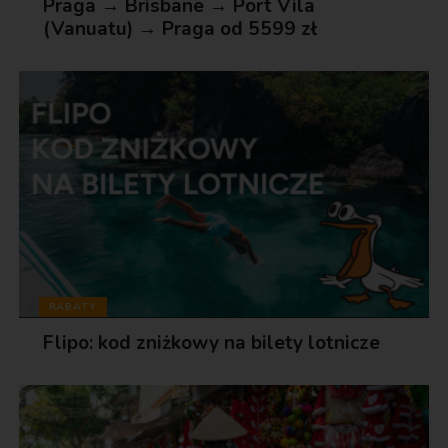
Praga → Brisbane → Port Vila
(Vanuatu) → Praga od 5599 zł
RABATY
Flipo: kod zniżkowy na bilety lotnicze