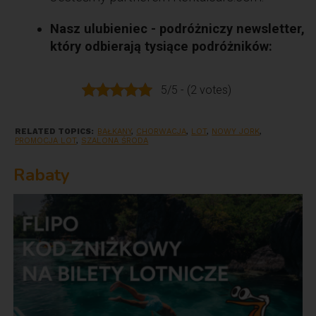
Nasz ulubieniec - podróżniczy newsletter,
który odbierają tysiące podróżników:
5/5 - (2 votes)
RELATED TOPICS:
BAŁKANY
,
CHORWACJA
,
LOT
,
NOWY JORK
,
PROMOCJA LOT
,
SZALONA ŚRODA
Rabaty