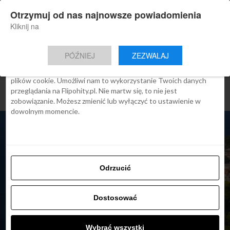
×
Otrzymuj od nas najnowsze powiadomienia
Nowa aplikacja Flipohity
Zgoda
Szczegóły
O cookies
Instalacja
Aktualne wiadomości, artykuły, TOP
Kliknij na
oferty jednym kliknięciem.
Ta strona używa plików cookies
PÓŹNIEJ
ZEZWALAJ
We Flipo robimy wszystko, aby pokazać Ci tylko te treści, które
Cię interesują. Ale do tego potrzebujemy zgody na używanie
plików cookie. Umożliwi nam to wykorzystanie Twoich danych
przeglądania na Flipohity.pl. Nie martw się, to nie jest
zobowiązanie. Możesz zmienić lub wyłączyć to ustawienie w
dowolnym momencie.
Odrzucić
Dostosować
TOP OFERTY
Szalona Środa LOT:
Wybrać wszystki