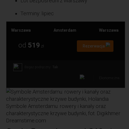
Lot bezpośredni z Warszawy
Terminy: lipiec
Warszawa
Amsterdam
Warszawa
od
519
zł
Rezerwacja
Bagaż podręczny:
Tak
Ekonomiczna
Symbole Amsterdamu: rowery i kanały oraz
charakterystyczne krzywe budynki, fot. Digikhmer
Dreamstime.com