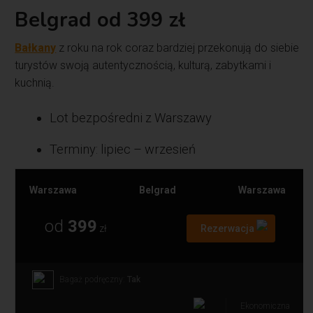
Belgrad od 399 zł
Bałkany
z roku na rok coraz bardziej przekonują do siebie
turystów swoją autentycznością, kulturą, zabytkami i
kuchnią.
Lot bezpośredni z Warszawy
Terminy: lipiec – wrzesień
Warszawa
Belgrad
Warszawa
od
399
zł
Rezerwacja
Bagaż podręczny:
Tak
Ekonomiczna