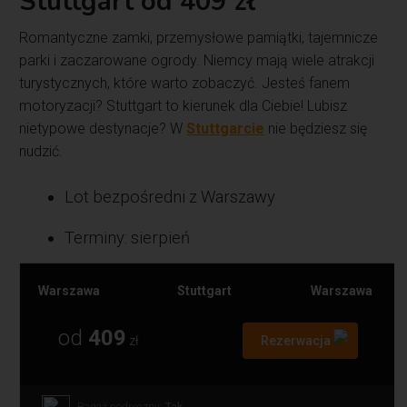
Stuttgart od 409 zł
Romantyczne zamki, przemysłowe pamiątki, tajemnicze
parki i zaczarowane ogrody. Niemcy mają wiele atrakcji
turystycznych, które warto zobaczyć. Jesteś fanem
motoryzacji? Stuttgart to kierunek dla Ciebie! Lubisz
nietypowe destynacje? W
Stuttgarcie
nie będziesz się
nudzić.
Lot bezpośredni z Warszawy
Terminy: sierpień
Warszawa
Stuttgart
Warszawa
od
409
zł
Rezerwacja
Bagaż podręczny:
Tak