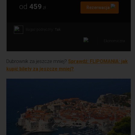
od
459
zł
Rezerwacja
Bagaż podręczny:
Tak
Ekonomiczna
Dubrownik za jeszcze mniej?
Sprawdź: FLIPOMANIA: jak
kupić bilety za jeszcze mniej?