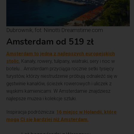
Dubrownik, fot. Ninotti Dreamstime.com
Amsterdam od 519 zł
Amsterdam to jedna z najlepszych europejskich
stolic.
Kanały, rowery, tulipany, wiatraki, sery i noc w
botelu… Amsterdam przyciąga rocznie setki tysięcy
turystów, którzy niestrudzenie próbują odnaleźć się w
gęstwinie kanałów, ścieżek rowerowych i uliczek z
wąskimi kamienicami. W Amsterdamie znajdziesz
najlepsze muzea i kolekcje sztuki.
Inspiracja podróżnicza:
16 miejsc w Holandii, które
mogą Ci się bardziej niż Amsterdam.