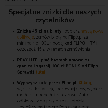
Specjalne znizki dla naszych
czytelników
Zniżka 45 zł na bilety
- pobierz
naszą nową
aplikację
, zamów bilety na Flipo.pl za
minimalnie 100 zł, podaj
kod FLIPOHITY
i
oszczędź 45 zł w ramach zamówienia.
REVOLUT - płać bezproblemowo za
granicą i zgarnij 100 zł BONUS od Flipo.
Sprawdź
tutaj
.
Wypożycz auto przez Flipo.pl.
Kliknij
,
wybierz destynację, porównaj ceny, wybierz
model samochodu i zarezerwuj. Auto
odbierzesz po przylocie na lotnisku.
Jesteśmy partnerem Rentalcars.com.