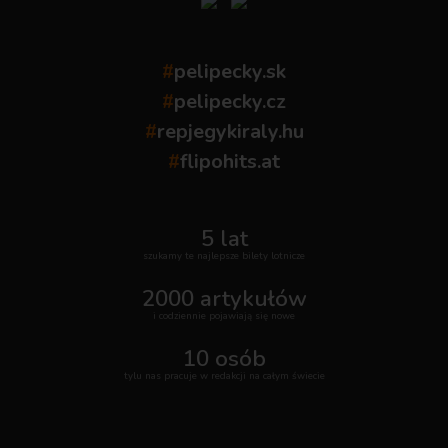
#
pelipecky.sk
#
pelipecky.cz
#
repjegykiraly.hu
#
flipohits.at
5 lat
szukamy te najlepsze bilety lotnicze
2000 artykułów
i codziennie pojawiają się nowe
10 osób
tylu nas pracuje w redakcji na całym świecie