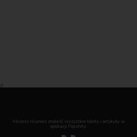
//
.
Możesz również znaleźć wszystkie bilety i artykuły w
aplikacji Flipohity: