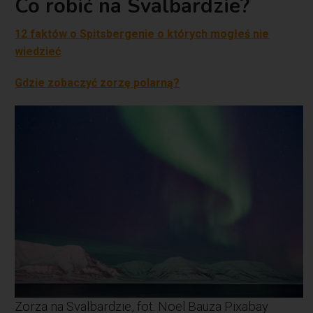
Co robić na Svalbardzie?
12 faktów o Spitsbergenie o których mogłeś nie
wiedzieć
Gdzie zobaczyć zorzę polarną?
Zorza na Svalbardzie, fot. Noel Bauza Pixabay