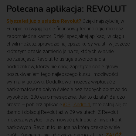
Polecana aplikacja: REVOLUT
Słyszałeś już o usłudze Revolut?
Dzięki najszybciej w
Europie rozwijającą się finansową technologią możesz
zapomnieć na kantor. Dzięki specjalnej aplikacji w ciągu
chwili możesz sprawdzić najlepsze kursy walut i w jeszcze
krótszym czasie zamienić je na te, których właśnie
potrzebujesz. Revolut to usługa stworzona dla
podróżników, którzy nie chcą zaprzątać sobie głowy
poszukiwaniem tego najlepszego kursu i możliwości
wymiany gotówki. Dodatkowo możesz wypłacać z
bankomatów na całym świecie bez żadnych opłat aż do
wysokości 200 euro miesięcznie. Jak to działa? Bardzo
prosto – pobierz aplikację
iOS
i
Android
, zarejestruj się za
darmo i doładuj Revolut aż w 29 walutach. Z Revolut
możesz wysyłać i przyjmować płatności z innych kont
bankowych. Revolut to usługa na którą czekało wiele
osób. Zarejestruj się już dziś za darmo z Flipo.
ZAŁÓŻ