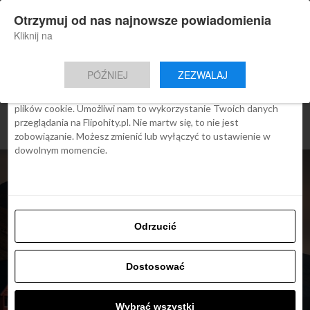
×
Otrzymuj od nas najnowsze powiadomienia
Nowa aplikacja Flipohity
Zgoda
Szczegóły
O cookies
Instalacja
Aktualne wiadomości, artykuły, TOP
Kliknij na
oferty jednym kliknięciem.
Ta strona używa plików cookies
PÓŹNIEJ
ZEZWALAJ
We Flipo robimy wszystko, aby pokazać Ci tylko te treści, które
Cię interesują. Ale do tego potrzebujemy zgody na używanie
plików cookie. Umożliwi nam to wykorzystanie Twoich danych
przeglądania na Flipohity.pl. Nie martw się, to nie jest
zobowiązanie. Możesz zmienić lub wyłączyć to ustawienie w
dowolnym momencie.
Odrzucić
Dostosować
TOP OFERTY
Wybrać wszystki