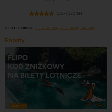
5/5 - (2 votes)
RELATED TOPICS:
LONGYEARBYEN
,
SPITSBERGEN
,
SVALBARD
Rabaty
RABATY