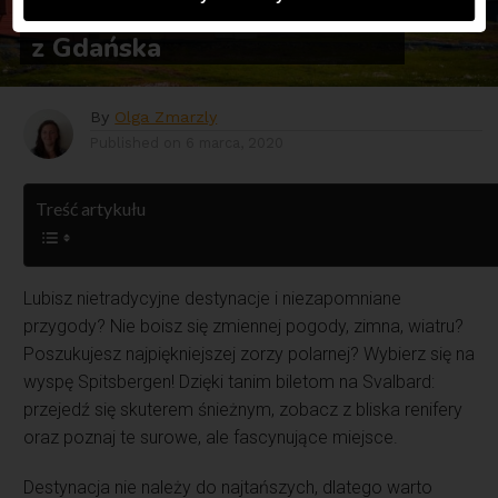
Loty na Svalbard od 1159 zł
z Gdańska
By
Olga Zmarzly
Published on
6 marca, 2020
Treść artykułu
Lubisz nietradycyjne destynacje i niezapomniane
przygody? Nie boisz się zmiennej pogody, zimna, wiatru?
Poszukujesz najpiękniejszej zorzy polarnej? Wybierz się na
wyspę Spitsbergen! Dzięki tanim biletom na Svalbard:
przejedź się skuterem śnieżnym, zobacz z bliska renifery
oraz poznaj te surowe, ale fascynujące miejsce.
Destynacja nie należy do najtańszych, dlatego warto