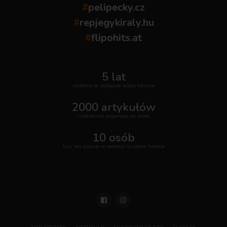
#
pelipecky.cz
#
repjegykiraly.hu
#
flipohits.at
5 lat
szukamy te najlepsze bilety lotnicze
2000 artykułów
i codziennie pojawiają się nowe
10 osób
tylu nas pracuje w redakcji na całym świecie