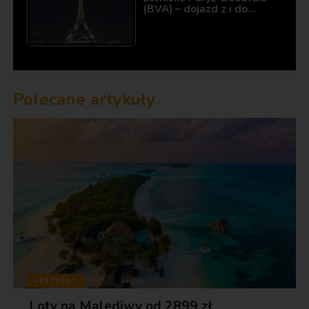
(BVA) – dojazd z i do…
Polecane artykuły
ARTYKUŁY
Loty na Malediwy od 2899 zł