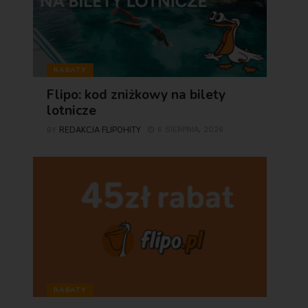
RABATY
Flipo: kod zniżkowy na bilety
lotnicze
REDAKCJA FLIPOHITY
6 SIERPNIA, 2026
BY
RABATY