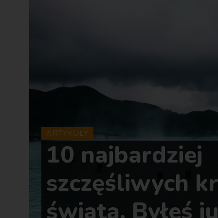
ARTYKUŁY
10 najbardziej
szczęśliwych k
świata. Byłeś j