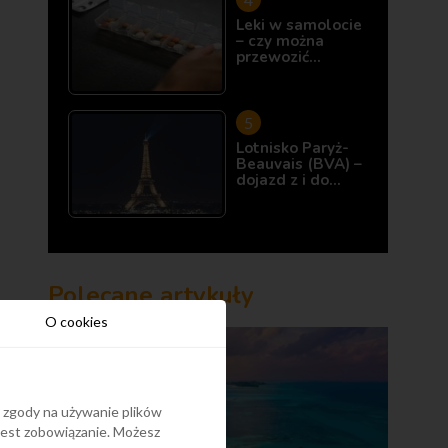
Leki w samolocie
– czy można
przewozić…
Lotnisko Paryż-
Beauvais (BVA) –
dojazd z i do…
Polecane artykuły
O cookies
y zgody na używanie plików
 jest zobowiązanie. Możesz