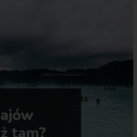
rajów
uż tam?