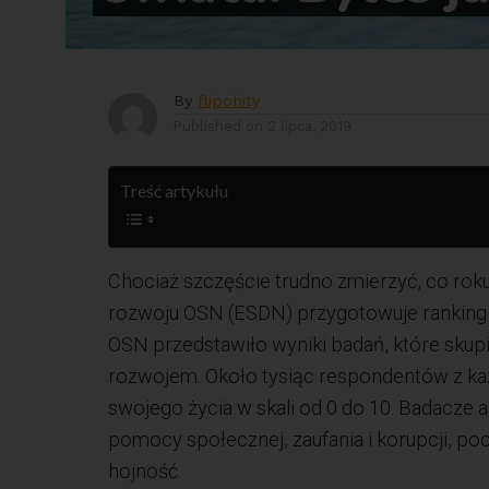
By
flipohity
Published on
2 lipca, 2019
Treść artykułu
Chociaż szczęście trudno zmierzyć, co ro
rozwoju OSN (ESDN) przygotowuje ranking 
OSN przedstawiło wyniki badań, które skup
rozwojem. Około tysiąc respondentów z ka
swojego życia w skali od 0 do 10. Badacze a
pomocy społecznej, zaufania i korupcji, p
hojność.