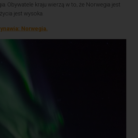
a. Obywatele kraju wierzą w to, że Norwegia jest
życia jest wysoka.
ynawia: Norwegia.