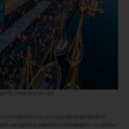
agonfly Dreamstime.com
omocy społecznej i prosperującej gospodarki
ym zarządzaniu zasobami naturalnymi – to jedna z