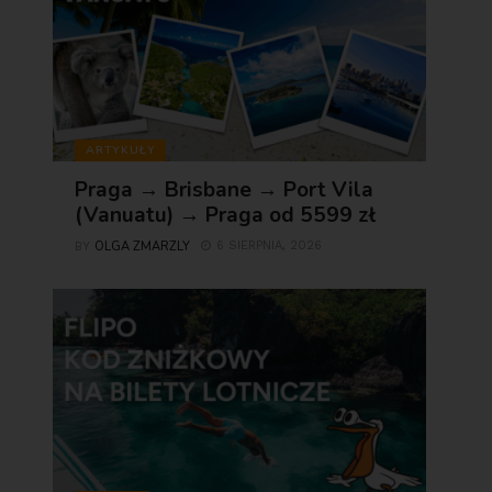
ARTYKUŁY
Praga → Brisbane → Port Vila
(Vanuatu) → Praga od 5599 zł
OLGA ZMARZLY
6 SIERPNIA, 2026
BY