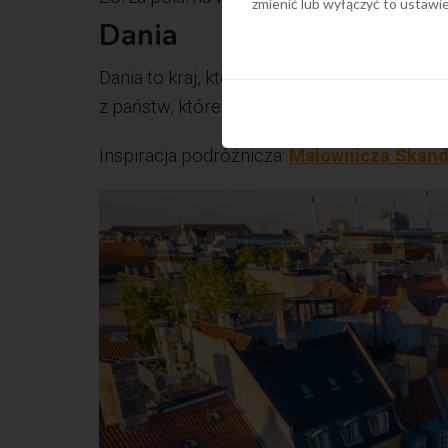
zmienić lub wyłączyć to ustaw
Dania
Dania to kraj, którego filozofią jest hygg
z państw, które zajęło wysokie miejsce w ka
Inspiracja podróżnicza:
Malownicza Skand