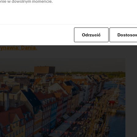
ienie w dowolnym momencie.
e, wewnętrzna równowaga i zadowolenie. Jest jednym
żdej kategorii.
Odrzucić
Dostoso
ynawia: Dania.